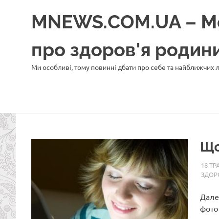
Перейти
MNEWS.COM.UA – Моє
до
вмісту
про здоров'я роди
Ми особливі, тому повинні дбати про себе та найближчих
Що
18 ТР
ЗДОР
Дале
фотот