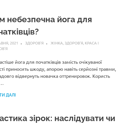
м небезпечна йога для
чатківців?
АВНЯ, 2021
ЗДОРОВ'Я
ЖІНКА
,
ЗДОРОВ'Я
,
КРАСА І
ОВ'Я
стіше йога для початківців замість очікуваної
сті приносить шкоду, апорою навіть серйозні травми,
надовго відвернуть новачка оттренировок. Користь
и…
ТИ ДАЛІ
астика зірок: наслідувати чи