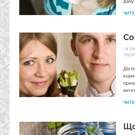
дану
ЧИТА
Со
18 ТР
ЗДОР
Дієто
кори
прих
веге
ЧИТА
Що