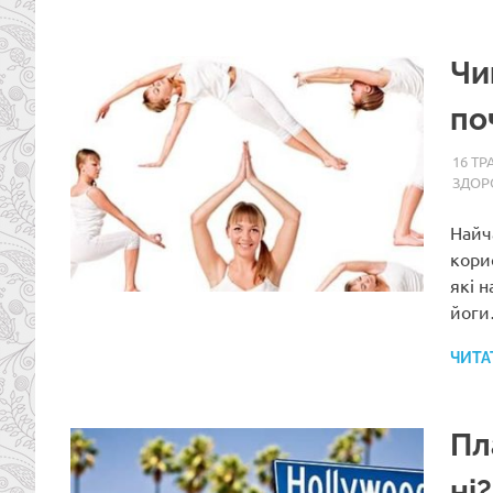
Чи
по
16 ТР
ЗДОР
Найча
кори
які 
йог
ЧИТА
Пл
ні?