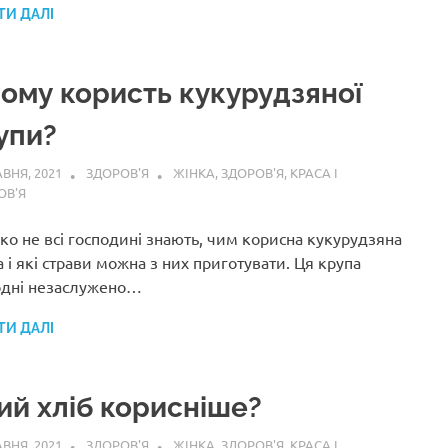
ТИ ДАЛІ
чому користь кукурудзяної
упи?
АВНЯ, 2021
ЗДОРОВ'Я
ЖІНКА
,
ЗДОРОВ'Я
,
КРАСА І
ОВ'Я
ко не всі господині знають, чим корисна кукурудзяна
 і які страви можна з них приготувати. Ця крупа
одні незаслужено…
ТИ ДАЛІ
ий хліб корисніше?
АВНЯ, 2021
ЗДОРОВ'Я
ЖІНКА
,
ЗДОРОВ'Я
,
КРАСА І