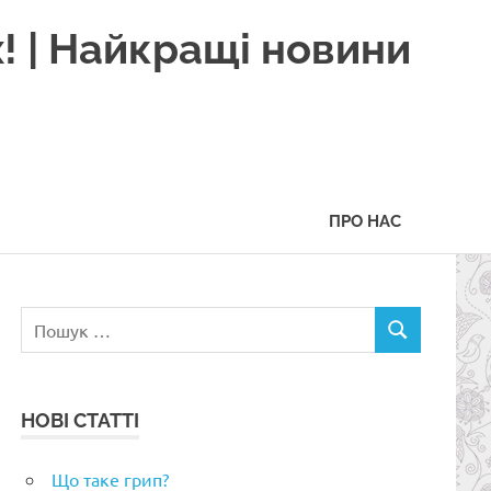
! | Найкращі новини
ПРО НАС
Пошук:
ПОШУК
НОВІ СТАТТІ
Що таке грип?