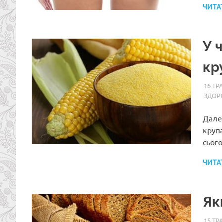
ЧИТА
У 
кр
16 ТР
ЗДОР
Дале
крупа
сьог
ЧИТА
Як
15 ТР