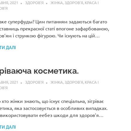
АВНЯ, 2021
ЗДОРОВ'Я
ЖІНКА
,
ЗДОРОВ'Я
,
КРАСА І
ОВ'Я
аке суперфуды? Цим питанням задаються багато
ставниць прекрасної статі впогоне зафарбованою,
ов’ям і стрункою фігурою. Чи існують на цій…
ТИ ДАЛІ
гріваюча косметика.
АВНЯ, 2021
ЗДОРОВ'Я
ЖІНКА
,
ЗДОРОВ'Я
,
КРАСА І
ОВ'Я
хто жінки знають, що існує спеціальна, зігріває
етика, яка застосовується в особливих випадках.
використовувати еебез шкоди для здоров’я…
ТИ ДАЛІ