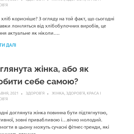
ОВ'Я
хліб корисніше? З огляду на той факт, що сьогодні
авки ломляться від хлібобулочних виробів, це
ння актуальне як ніколи….
ТИ ДАЛІ
глянута жінка, або як
обити себе самою?
АВНЯ, 2021
ЗДОРОВ'Я
ЖІНКА
,
ЗДОРОВ'Я
,
КРАСА І
ОВ'Я
одні доглянута жінка повинна бути підтягнутою,
тивної, зовні привабливою і…вічно молодий.
могти в цьому можуть сучасні фітнес-тренди, які
римують втонусе…