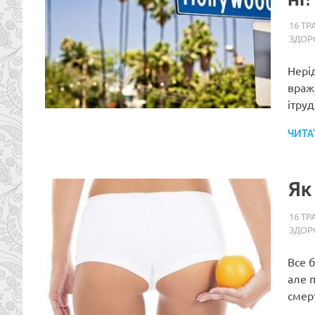
16 ТР
ЗДОР
Нерід
враж
ітру
ЧИТА
Як
16 ТР
ЗДОР
Все б
але 
смер