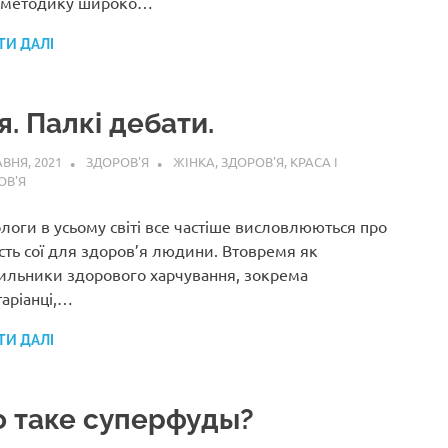
 методику широко…
ТИ ДАЛІ
я. Палкі дебати.
АВНЯ, 2021
ЗДОРОВ'Я
ЖІНКА
,
ЗДОРОВ'Я
,
КРАСА І
ОВ'Я
логи в усьому світі все частіше висловлюються про
сть сої для здоров’я людини. Втовремя як
ильники здорового харчування, зокрема
таріанці,…
ТИ ДАЛІ
 таке суперфуды?