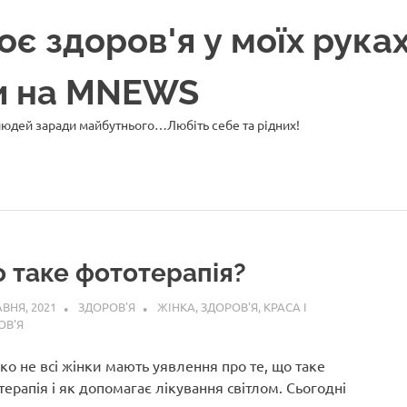
 здоров'я у моїх руках
ни на MNEWS
 людей заради майбутнього…Любіть себе та рідних!
 таке фототерапія?
АВНЯ, 2021
ЗДОРОВ'Я
ЖІНКА
,
ЗДОРОВ'Я
,
КРАСА І
ОВ'Я
ко не всі жінки мають уявлення про те, що таке
ерапія і як допомагає лікування світлом. Сьогодні