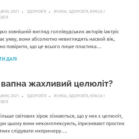
АВНЯ, 2021
ЗДОРОВ'Я
ЖІНКА
,
ЗДОРОВ'Я
,
КРАСА І
ОВ'Я
ко зовнішній вигляд голлівудських акторів іактріс
ає уяву, вони абсолютно невиглядять насвой вік,
дно повірити, що це всього лише пластика…
ТИ ДАЛІ
 вапна жахливий целюліт?
АВНЯ, 2021
ЗДОРОВ'Я
ЖІНКА
,
ЗДОРОВ'Я
,
КРАСА І
ОВ'Я
ільше світових зірок зізнаються, що у них є целюліт,
при цьому вони некомплексують, іпризивают простих
тних слідувати ихпримеру….