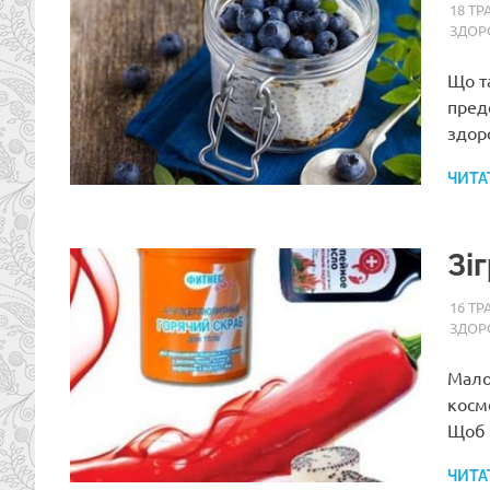
18 ТР
ЗДОР
Що т
пред
здор
ЧИТА
Зі
16 ТР
ЗДОР
Мало 
косм
Щоб 
ЧИТА