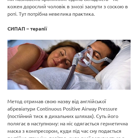
кожен дорослий чоловік в змозі заснути з соскою в
роті. Тут потрібна невелика практика.
СИПАП – терапії
Метод отримав свою назву від англійської
абревіатури Continuous Positive Airway Pressure
(постійний тиск в дихальних шляхах). Суть його
полягає в наступному: на ніс одягається герметична
маска з компресором, куди під час сну подається
постійна струмінь повітря, сила якої регулюється в