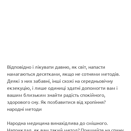
Відповідно і лікувати давню, як світ, напасти
намагаються десятками, якщо не сотнями методів.
Деякі з них забавні, інші схожі на середньовічну
екзекуцію, і лише одиниці здатні допомогти вам і
вашим близьким знайти радість спокійного,
здорового сну. Як позбавитися від хропіння?
народні методи
Народна медицина винахідлива до смішного.
Наприклад, як вам такий метод? Пришийте на спину