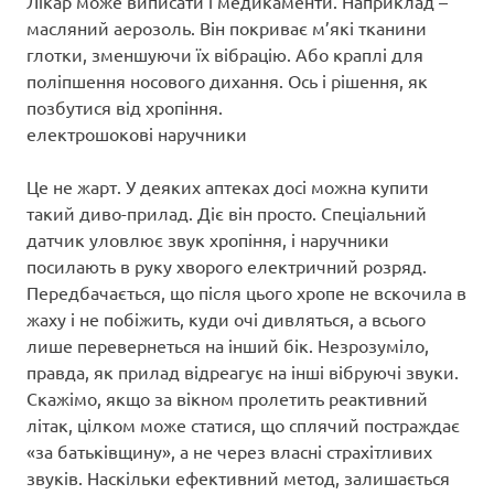
Лікар може виписати і медикаменти. Наприклад –
масляний аерозоль. Він покриває м’які тканини
глотки, зменшуючи їх вібрацію. Або краплі для
поліпшення носового дихання. Ось і рішення, як
позбутися від хропіння.
електрошокові наручники
Це не жарт. У деяких аптеках досі можна купити
такий диво-прилад. Діє він просто. Спеціальний
датчик уловлює звук хропіння, і наручники
посилають в руку хворого електричний розряд.
Передбачається, що після цього хропе не вскочила в
жаху і не побіжить, куди очі дивляться, а всього
лише перевернеться на інший бік. Незрозуміло,
правда, як прилад відреагує на інші вібруючі звуки.
Скажімо, якщо за вікном пролетить реактивний
літак, цілком може статися, що сплячий постраждає
«за батьківщину», а не через власні страхітливих
звуків. Наскільки ефективний метод, залишається