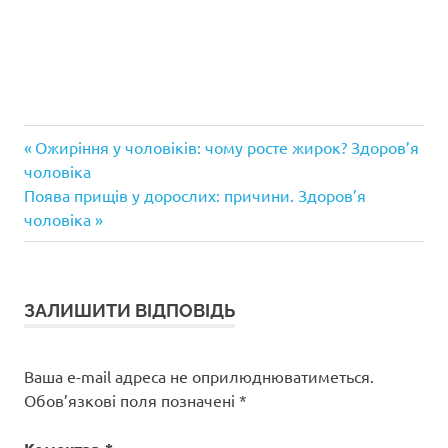
Лікування
Попередній
Навігація
Ожиріння у чоловіків: чому росте жирок? Здоров’я
Храп
запис:
чоловіка
записів
Наступний
Поява прищів у дорослих: причини. Здоров’я
Чоловік
запис:
чоловіка
ЗАЛИШИТИ ВІДПОВІДЬ
Ваша e-mail адреса не оприлюднюватиметься.
Обов’язкові поля позначені
*