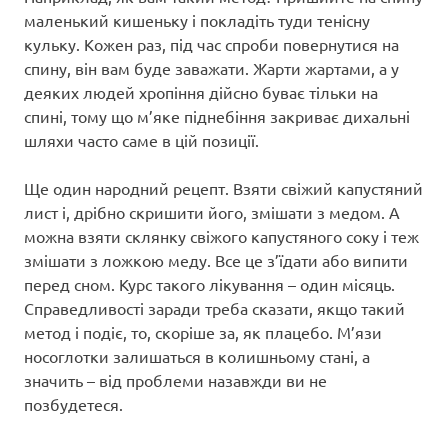
маленький кишеньку і покладіть туди тенісну
кульку. Кожен раз, під час спроби повернутися на
спину, він вам буде заважати. Жарти жартами, а у
деяких людей хропіння дійсно буває тільки на
спині, тому що м’яке піднебіння закриває дихальні
шляхи часто саме в цій позиції.
Ще один народний рецепт. Взяти свіжий капустяний
лист і, дрібно скришити його, змішати з медом. А
можна взяти склянку свіжого капустяного соку і теж
змішати з ложкою меду. Все це з’їдати або випити
перед сном. Курс такого лікування – один місяць.
Справедливості заради треба сказати, якщо такий
метод і подіє, то, скоріше за, як плацебо. М’язи
носоглотки залишаться в колишньому стані, а
значить – від проблеми назавжди ви не
позбудетеся.