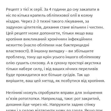
Рецепт з тієї ж серії. За 4 години до сну закапати в
ніс по кілька крапель обліпихової олії в кожну
ніздрю. Через 2-3 тижні такого лікування, за
задумом цілителів, дихання стане вільним і чистим.
Цей рецепт може допомогти, тільки якщо ваш
хропіння викликаний хронічним інфекційним
нежиттю (масло обліпихи має бактерицидні
властивості). В іншому випадку – ви збільшите
проблему, тому що крім усього іншого обліпихову
олію сушить слизову. А в сухому просторі акустика
тільки набере силу, і від ваших нічних переливів
буде прокидатися все більше сусідів. Так що
вирішите, ваш цей метод, як позбутися від хропіння.
Неліниві можуть спробувати вправи для зміцнення
м’язів ротоглотки. Наприклад, таке: рот закритий,
дихання йде через ніс. Напружити задню стінку
мови і з силою відтягнути мову до горла. Якщо при