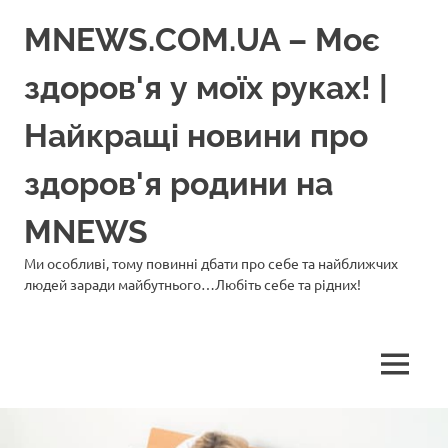
Перейти
MNEWS.COM.UA – Моє
до
вмісту
здоров'я у моїх руках! |
Найкращі новини про
здоров'я родини на
MNEWS
Ми особливі, тому повинні дбати про себе та найближчих
людей заради майбутнього…Любіть себе та рідних!
МЕНЮ