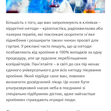
Більшість з того, що вам запропонують в клініках –
хірургічні методи – кріопластіка, радіохвильова або
лазерна терапія, які покликані скоротити м’яке
піднебіння і розширити таким чином просвіт для
гортані. У рекламі часто пишуть, що ці методи
позбавляють від хропіння в 100% випадків за одну
процедуру, але це художнє перебільшення
копірайтерів. Пам’ятайте – в світі до сих пір немає
єдиного універсального для всіх методу лікування
хропіння. Який підійде саме вам, повинен
визначити досвідчений лікар. Це може бути
ультразвуковий масаж неба в поєднанні зі
спеціально підібраною дієтою, адже найчастіше
хропінням страждають огрядні люди.