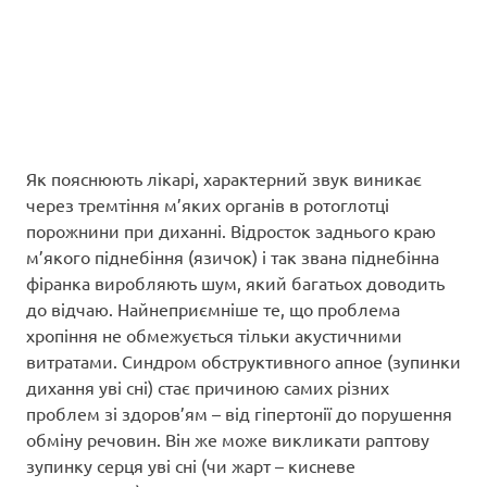
Як пояснюють лікарі, характерний звук виникає
через тремтіння м’яких органів в ротоглотці
порожнини при диханні. Відросток заднього краю
м’якого піднебіння (язичок) і так звана піднебінна
фіранка виробляють шум, який багатьох доводить
до відчаю. Найнеприємніше те, що проблема
хропіння не обмежується тільки акустичними
витратами. Синдром обструктивного апное (зупинки
дихання уві сні) стає причиною самих різних
проблем зі здоров’ям – від гіпертонії до порушення
обміну речовин. Він же може викликати раптову
зупинку серця уві сні (чи жарт – кисневе