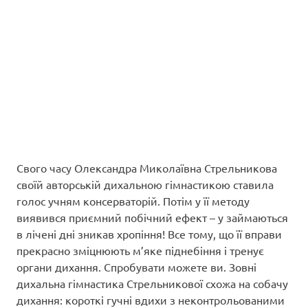
Свого часу Олександра Миколаївна Стрельникова
своїй авторській дихальною гімнастикою ставила
голос учням консерваторій. Потім у її методу
виявився приємний побічний ефект – у займаються
в лічені дні зникав хропіння! Все тому, що її вправи
прекрасно зміцнюють м’яке піднебіння і тренує
органи дихання. Спробувати можете ви. Зовні
дихальна гімнастика Стрельникової схожа на собачу
дихання: короткі гучні вдихи з неконтрольованими