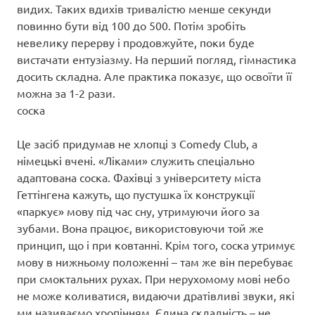
видих. Таких вдихів тривалістю менше секунди
повинно бути від 100 до 500. Потім зробіть
невелику перерву і продовжуйте, поки буде
вистачати ентузіазму. На перший погляд, гімнастика
досить складна. Але практика показує, що освоїти її
можна за 1-2 рази.
соска
Це засіб придумав не хлопці з Comedy Club, а
німецькі вчені. «Ліками» служить спеціально
адаптована соска. Фахівці з університету міста
Геттінгена кажуть, що пустушка їх конструкції
«паркує» мову під час сну, утримуючи його за
зубами. Вона працює, використовуючи той же
принцип, що і при ковтанні. Крім того, соска утримує
мову в нижньому положенні – там же він перебуває
при смоктальних рухах. При нерухомому мові небо
не може коливатися, видаючи дратівливі звуки, які
ми називаємо хропінням. Єдина складність – не