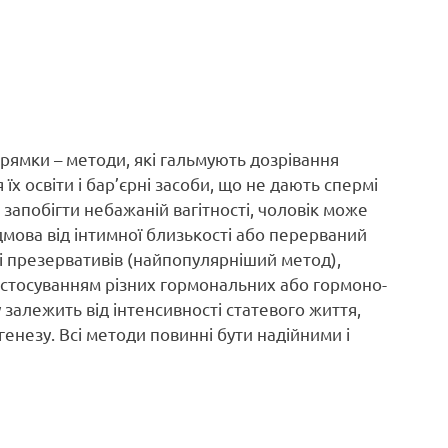
прямки – методи, які гальмують дозрівання
їх освіти і бар’єрні засоби, що не дають спермі
 запобігти небажаній вагітності, чоловік може
дмова від інтимної близькості або перерваний
ді презервативів (найпопулярніший метод),
 застосуванням різних гормональних або гормоно-
 залежить від інтенсивності статевого життя,
енезу. Всі методи повинні бути надійними і