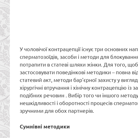
У чоловічої контрацепції існує три основних на
сперматозоїдів, засоби і методи для блокування 
потрапити в статеві шляхи жінки. Для того, щоб
застосовувати поведінкові методики – повна ві
статевий акт, методи бар’єрної захисту у вигля
хірургічні втручання і хімічну контрацепцію із
подібних речовин . Вибір того чи іншого методу
нешкідливості і оборотності процесів сперматог
зручними для обох партнерів.
Cумнівні методики