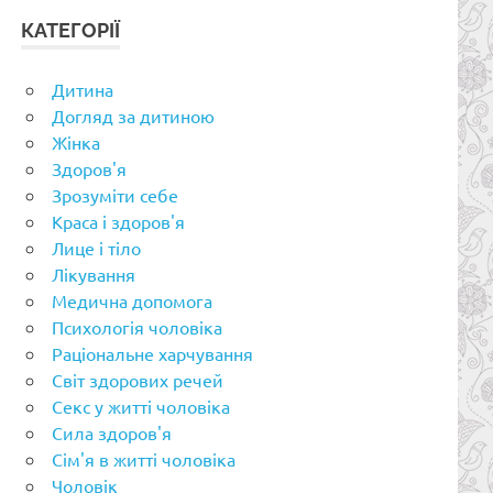
КАТЕГОРІЇ
Дитина
Догляд за дитиною
Жінка
Здоров'я
Зрозуміти себе
Краса і здоров'я
Лице і тіло
Лікування
Медична допомога
Психологія чоловіка
Раціональне харчування
Світ здорових речей
Секс у житті чоловіка
Сила здоров'я
Сім'я в житті чоловіка
Чоловік