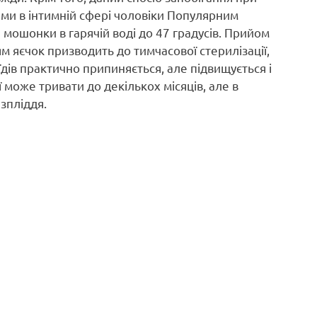
ми в інтимній сфері чоловіки Популярним
 мошонки в гарячій воді до 47 градусів. Прийом
м яєчок призводить до тимчасової стерилізації,
ів практично припиняється, але підвищується і
ї може тривати до декількох місяців, але в
зпліддя.