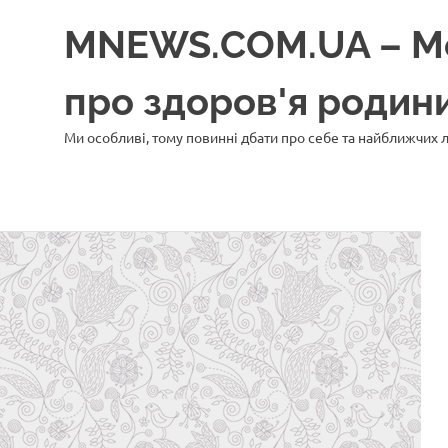
Перейти
MNEWS.COM.UA – Моє
до
вмісту
про здоров'я роди
Ми особливі, тому повинні дбати про себе та найближчих