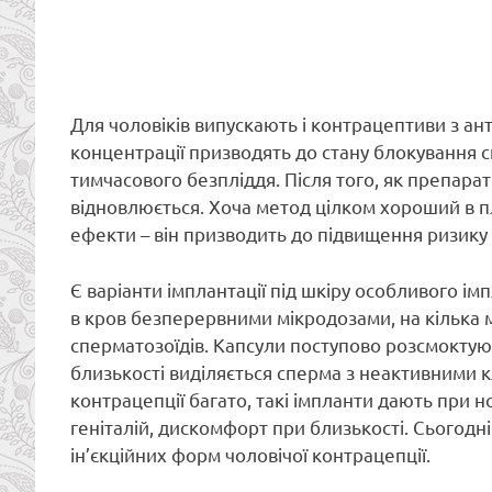
Для чоловіків випускають і контрацептиви з ант
концентрації призводять до стану блокування с
тимчасового безпліддя. Після того, як препара
відновлюється. Хоча метод цілком хороший в план
ефекти – він призводить до підвищення ризику 
Є варіанти імплантації під шкіру особливого ім
в кров безперервними мікродозами, на кілька 
сперматозоїдів. Капсули поступово розсмоктують
близькості виділяється сперма з неактивними 
контрацепції багато, такі імпланти дають при нос
геніталій, дискомфорт при близькості. Сьогод
ін’єкційних форм чоловічої контрацепції.