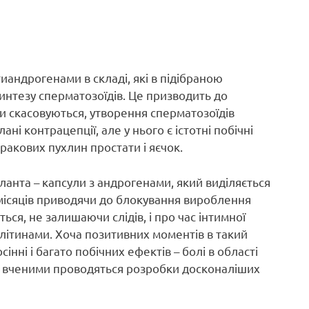
иандрогенами в складі, які в підібраною
интезу сперматозоїдів. Це призводить до
ти скасовуються, утворення сперматозоїдів
і контрацепції, але у нього є істотні побічні
ракових пухлин простати і яєчок.
планта – капсули з андрогенами, який виділяється
місяців приводячи до блокування вироблення
ся, не залишаючи слідів, і про час інтимної
клітинами. Хоча позитивних моментів в такий
інні і багато побічних ефектів – болі в області
ні вченими проводяться розробки досконаліших