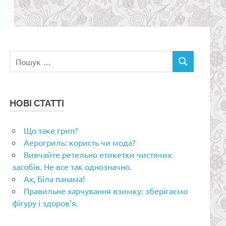
Пошук:
ПОШУК
НОВІ СТАТТІ
Що таке грип?
Аерогриль: користь чи мода?
Вивчайте ретельно етикетки чистячих
засобів. Не все так однозначно.
Ах, Біла панама!
Правильне харчування взимку: зберігаємо
фігуру і здоров’я.