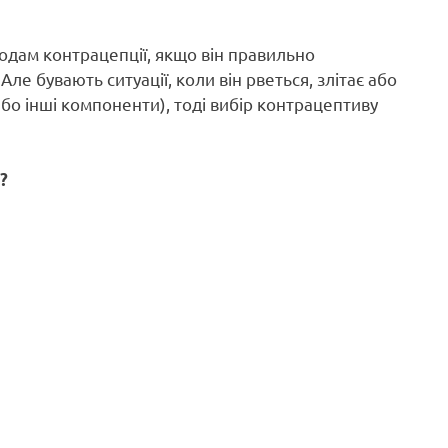
одам контрацепції, якщо він правильно
Але бувають ситуації, коли він рветься, злітає або
 або інші компоненти), тоді вибір контрацептиву
?