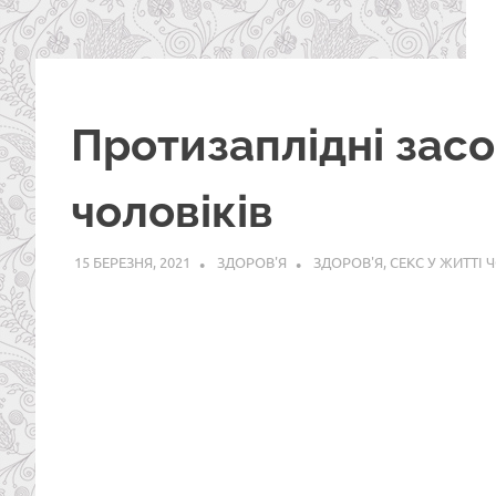
Протизаплідні засо
чоловіків
15 БЕРЕЗНЯ, 2021
ЗДОРОВ'Я
ЗДОРОВ'Я
,
СЕКС У ЖИТТІ 