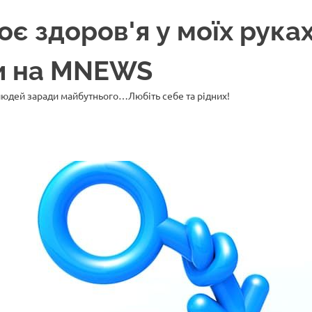
 здоров'я у моїх руках
ни на MNEWS
 людей заради майбутнього…Любіть себе та рідних!