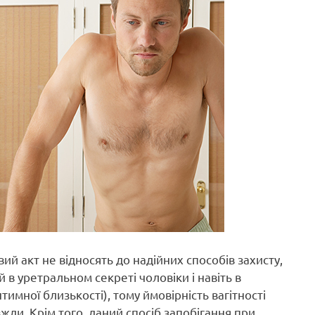
 акт не відносять до надійних способів захисту,
 в уретральном секреті чоловіки і навіть в
тимної близькості), тому ймовірність вагітності
жди. Крім того, даний спосіб запобігання при