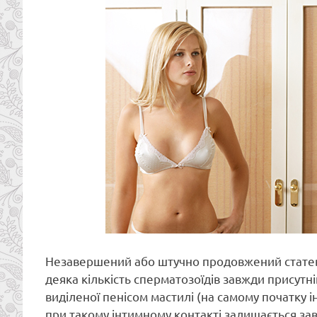
Незавершений або штучно продовжений статевий
деяка кількість сперматозоїдів завжди присутній
виділеної пенісом мастилі (на самому початку ін
при такому інтимному контакті залишається зав