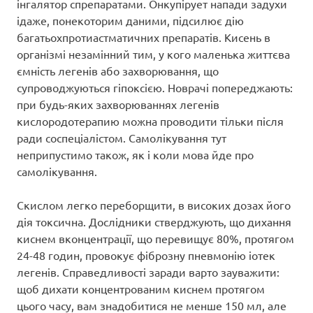
інгалятор спрепаратами. Онкупірует напади задухи
ідаже, понекоторим даними, підсилює дію
багатьохпротиастматичних препаратів. Кисень в
організмі незамінний тим, у кого маленька життєва
ємність легенів або захворювання, що
супроводжуються гіпоксією. Новрачі попереджають:
при будь-яких захворюваннях легенів
кислородотерапию можна проводити тільки після
ради соспеціалістом. Самолікування тут
неприпустимо також, як і коли мова йде про
самолікування.
Скислом легко переборщити, в високих дозах його
дія токсична. Дослідники стверджують, що дихання
киснем вконцентрації, що перевищує 80%, протягом
24-48 годин, провокує фіброзну пневмонію іотек
легенів. Справедливості заради варто зауважити:
щоб дихати концентрованим киснем протягом
цього часу, вам знадобитися не менше 150 мл, але