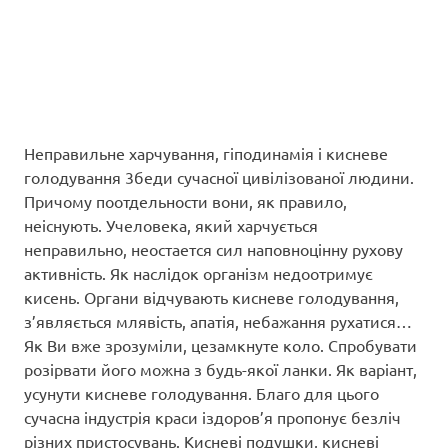
Неправильне харчування, гіподинамія і кисневе
голодування 3беди сучасної цивілізованої людини.
Причому поотдельности вони, як правило,
неіснують. Учеловека, який харчується
неправильно, неостается сил наповноцінну рухову
активність. Як наслідок організм недоотримує
кисень. Органи відчувають кисневе голодування,
з’являється млявість, апатія, небажання рухатися…
Як Ви вже зрозуміли, цезамкнуте коло. Спробувати
розірвати його можна з будь-якої ланки. Як варіант,
усунути кисневе голодування. Благо для цього
сучасна індустрія краси іздоров’я пропонує безліч
різних пристосувань. Кисневі подушки, кисневі