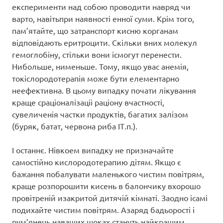
експерименти над собою проводити навряд чи
варто, навітьпри наявності енної суми. Крім того,
пам’ятайте, що затранспорт кисню корганам
відповідають еритроцити. Скільки вних молекул
гемоглобіну, стільки вони ісмогут перенести.
Нибольше, нименьше. Тому, якщо увас анемія,
токіслородотерапія може бути елементарно
неефективна. В цьому випадку почати лікування
краще сраціоналізаціі раціону вчастності,
сувеличенія частки продуктів, багатих залізом
(буряк, батат, червона риба ІТ.п.).
І останнє. Нівкоем випадку не призначайте
самостійно кислородотерапию дітям. Якщо є
бажання побалувати маленького чистим повітрям,
краще розпорошити кисень в балончику вхорошо
провітреній изакритой дитячій кімнаті. Заодно ісамі
подихайте чистим повітрям. Азаряд бадьорості і
рум’янець наваших щоках стануть найкращим