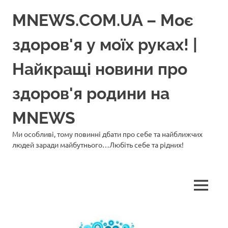
Перейти
MNEWS.COM.UA – Моє
до
вмісту
здоров'я у моїх руках! |
Найкращі новини про
здоров'я родини на
MNEWS
Ми особливі, тому повинні дбати про себе та найближчих
людей заради майбутнього…Любіть себе та рідних!
МЕНЮ