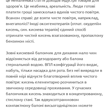
здоров’я. Це неабияка, ареальність. Люди готові
платити гроші занесколько вдихів чистого повітря.
Всамом справі: де взяти чисте повітря, наприклад,
вмегаполісі? Іноді оксигенотерапія (отлат. охудепіім
кисень, син. киснева терапія) єдиний спосіб
отримати чистий кисень взагазованому, пропахлому
бензином місті.
Зовні кисневий балончик для дихання мало чим
відрізняється від дезодоранту або балона
стермальной водою. ВПЛ конфігурації його видає,
мабуть, тільки насадка для рота. Без неї виврядли в
повній мірі відчуєте благотворний вплив чистого
повітря: кисень елементарно розчиниться в
звичному середовищі проживання. У сучасних
балончиках кисень знаходиться в концентрованому,
стислому стані. Так вдвухсотграммовом
компактному балоні висьогодніцілком можете