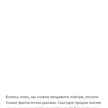
Колись отом, що можна продавати повітря, писали
тільки фантастично романи. Сьогодні продаж кисню
це немаленька стаття доходів індустрії товарів для