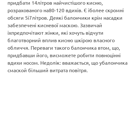
придбати 14літров найчистішого кисню,
розрахованого на80-120 вдихів. Є іболее скромні
обсяги 5і7літров. Деякі балончики крім насадки
забезпечені кисневої маскою. Зазвичай
іхпредпочітают жінки, які хочуть відчути
благотворний вплив кисню шкірою власного
обличчя. Переваги такого балончика втом, що,
придбавши його, висможете робити повноцінні
вдихи носом. Недолік: вважається, що убалончика
смаской більший витрата повітря.