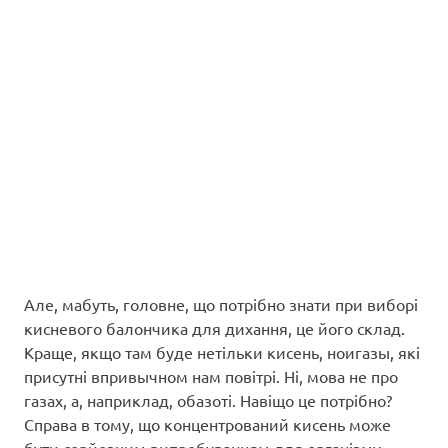
Але, мабуть, головне, що потрібно знати при виборі
кисневого балончика для дихання, це його склад.
Краще, якщо там буде нетільки кисень, ноигазы, які
присутні впривычном нам повітрі. Ні, мова не про
газах, а, наприклад, обазоті. Навіщо це потрібно?
Справа в тому, що концентрований кисень може
бути серйозним випробуванням для організму