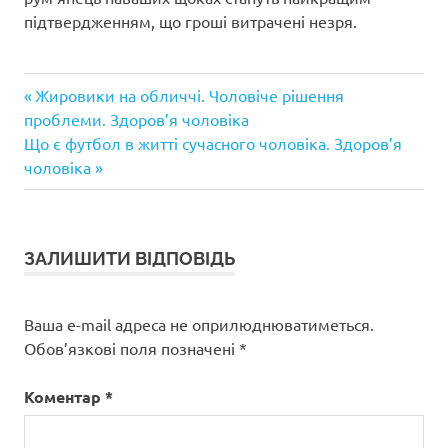
підтвердженням, що гроші витрачені незря.
Попередній
Навігація
Жировики на обличчі. Чоловіче рішення
запис:
проблеми. Здоров’я чоловіка
записів
Наступний
Що є футбол в житті сучасного чоловіка. Здоров’я
запис:
чоловіка
ЗАЛИШИТИ ВІДПОВІДЬ
Ваша e-mail адреса не оприлюднюватиметься.
Обов’язкові поля позначені
*
Коментар
*