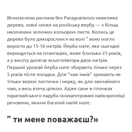
Вічнозелена рослина Ilex Paraguariensis-невелике
дерево, зовні схоже на російську вербу — з більш
насиченим зеленим кольором листя. Колись це
дерево було дикорослим:» на волі ” воно могло
вирости до 15-16 метрів. Йерба мате, яке сьогодні
вирощується на плантаціях, живе близько 25 років,
а у висоту досягає всьогопівтора-двох метрів.
Перший урожай йерба мате збирають тільки через
5 років після посадки. Для “чаю інків” зривають не
тільки верхні листочки і нирку, як для звичайного
чаю, а весь втечу цілком. Адже саме в гілочках
парагвайського падуба сконцентровані найкорисніші
речовини, якими багатий напій мате.
” ти мене поважаєш?»