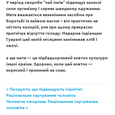
У період хвороби “чай інків” підвищує захисні
сили організму і сприяє швидкому одужанню.
Мате вважається незамінним засобом при
боротьбі із зайвою вагою – він практично не
містить калорій, але при цьому прекрасно
пригнічує відчуття голоду. Недарма індіанцям
Гуарані цей напій місяцями замінював хліб і
овочі.
а ще мате — це підбадьорливий ковток культури
іншої країни. Здорово, коли цей ковток —
корисний і приємний на смак.
Попередній
Продукти, що підвищують імунітет.
Навігація
запис:
Раціональне харчування чоловіка
записів
Наступний
Чоловіче ожиріння. Раціональне харчування
запис:
чоловіка