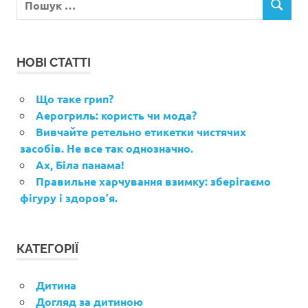
ПОШУК
НОВІ СТАТТІ
Що таке грип?
Аерогриль: користь чи мода?
Вивчайте ретельно етикетки чистячих
засобів. Не все так однозначно.
Ах, Біла панама!
Правильне харчування взимку: зберігаємо
фігуру і здоров’я.
КАТЕГОРІЇ
Дитина
Догляд за дитиною