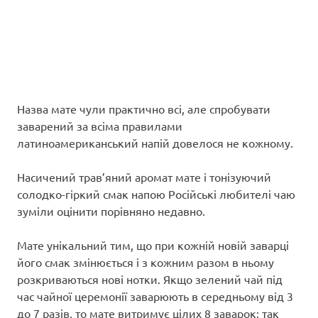
Назва мате чули практично всі, але спробувати
заварений за всіма правилами
латиноамериканський напій довелося не кожному.
Насичений трав’яний аромат мате і тонізуючий
солодко-гіркий смак напою Російські любителі чаю
зуміли оцінити порівняно недавно.
Мате унікальний тим, що при кожній новій заварці
його смак змінюється і з кожним разом в ньому
розкриваються нові нотки. Якщо зелений чай під
час чайної церемонії заварюють в середньому від 3
до 7 разів, то мате витримує цілих 8 заварок: так