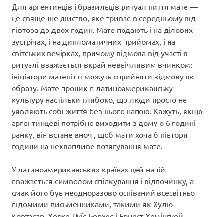
Для аргентинців і бразильців ритуал пиття мате —
це священне дійство, яке триває в середньому від
півтора до двох годин. Мате подають і на ділових
зустрічах, і на дипломатичних прийомах, і на
світських вечірках, причому відмова від участі в
ритуалі вважається вкрай неввічливим вчинком:
ініціатори матепітія можуть сприйняти відмову як
образу. Мате проник в латиноамериканську
культуру настільки глибоко, що люди просто не
уявляють собі життя без цього напою. Кажуть, якщо
аргентинцеві потрібно виходити з дому о 6 годині
ранку, він встане вночі, щоб мати хоча б півтори
години на неквапливе потягування мате.
У латиноамериканських країнах цей напій
вважається символом спілкування і відпочинку, а
смак його був неодноразово оспіваний всесвітньо
відомими письменниками, такими як Хуліо
Кортасар, Хорхе Луїс Борхес і Ернест Хемінгуей.