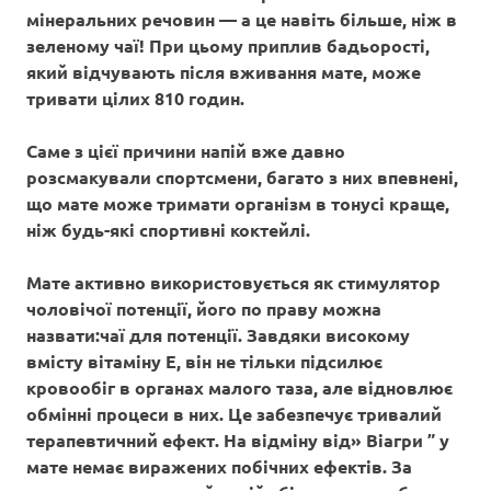
мінеральних речовин — а це навіть більше, ніж в
зеленому чаї! При цьому приплив бадьорості,
який відчувають після вживання мате, може
тривати цілих 810 годин.
Саме з цієї причини напій вже давно
розсмакували спортсмени, багато з них впевнені,
що мате може тримати організм в тонусі краще,
ніж будь-які спортивні коктейлі.
Мате активно використовується як стимулятор
чоловічої потенції, його по праву можна
назвати:чаї для потенції. Завдяки високому
вмісту вітаміну Е, він не тільки підсилює
кровообіг в органах малого таза, але відновлює
обмінні процеси в них. Це забезпечує тривалий
терапевтичний ефект. На відміну від» Віагри ” у
мате немає виражених побічних ефектів. За