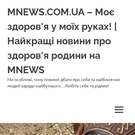
Перейти
MNEWS.COM.UA – Моє
до
вмісту
здоров'я у моїх руках! |
Найкращі новини про
здоров'я родини на
MNEWS
Ми особливі, тому повинні дбати про себе та найближчих
людей заради майбутнього…Любіть себе та рідних!
МЕНЮ