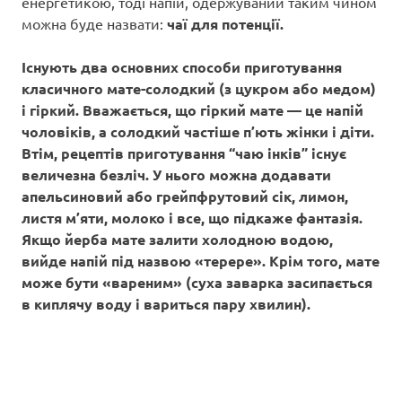
енергетикою, тоді напій, одержуваний таким чином
можна буде назвати:
чаї для потенції.
Існують два основних способи приготування
класичного мате-солодкий (з цукром або медом)
і гіркий. Вважається, що гіркий мате — це напій
чоловіків, а солодкий частіше п’ють жінки і діти.
Втім, рецептів приготування “чаю інків” існує
величезна безліч. У нього можна додавати
апельсиновий або грейпфрутовий сік, лимон,
листя м’яти, молоко і все, що підкаже фантазія.
Якщо йерба мате залити холодною водою,
вийде напій під назвою «терере». Крім того, мате
може бути «вареним» (суха заварка засипається
в киплячу воду і вариться пару хвилин).