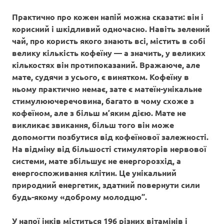
Практично про кожен напій можна сказати: він і
корисний і шкідливий одночасно. Навіть зелений
чай, про користь якого знають всі, містить в собі
велику кількість кофеїну — а значить, у великих
кількостях він протипоказаний. Вражаюче, але
мате, судячи з усього, є винятком. Кофеїну в
ньому практично немає, зате є матеїн-унікальне
стимулюючеречовина, багато в чому схоже з
кофеїном, але з більш м’яким дією. Мате не
викликає звикання, більш того він може
допомогти позбутися від кофеїнової залежності.
На відміну від більшості стимуляторів нервової
системи, мате збільшує не енергорозхід, а
енергоспоживання клітин. Це унікальний
природний енергетик, здатний повернути сили
будь-якому «доброму молодцю”.
У напої інків міститься 196 різних вітамінів і