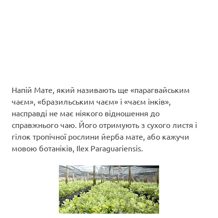
Напій Мате, який називають ще «парагвайським
чаєм», «бразильським чаєм» і «чаєм інків»,
насправді не має ніякого відношення до
справжнього чаю. Його отримують з сухого листя і
гілок тропічної рослини йерба мате, або кажучи
мовою ботаніків, Ilex Paraguariensis.