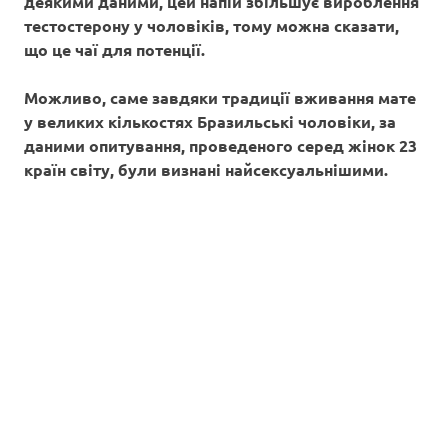
деякими даними, цей напій збільшує вироблення
тестостерону у чоловіків, тому можна сказати,
що це
чаї для потенції.
Можливо, саме завдяки традиції вживання мате
у великих кількостях Бразильські чоловіки, за
даними опитування, проведеного серед жінок 23
країн світу, були визнані найсексуальнішими.