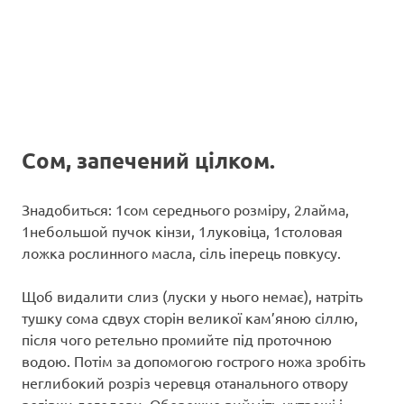
Сом, запечений цілком.
Знадобиться: 1сом середнього розміру, 2лайма,
1небольшой пучок кінзи, 1луковіца, 1столовая
ложка рослинного масла, сіль іперець повкусу.
Щоб видалити слиз (луски у нього немає), натріть
тушку сома сдвух сторін великої кам’яною сіллю,
після чого ретельно промийте під проточною
водою. Потім за допомогою гострого ножа зробіть
неглибокий розріз черевця отанального отвору
рогівки доголови. Обережно вийміть нутрощі і