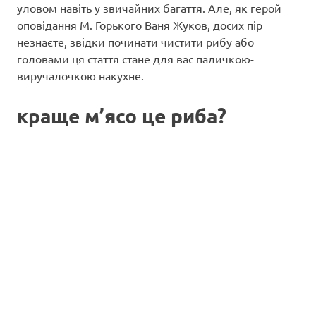
уловом навіть у звичайних багаття. Але, як герой
оповідання М. Горького Ваня Жуков, досих пір
незнаєте, звідки починати чистити рибу або
головами ця стаття стане для вас паличкою-
виручалочкою накухне.
краще м’ясо це риба?