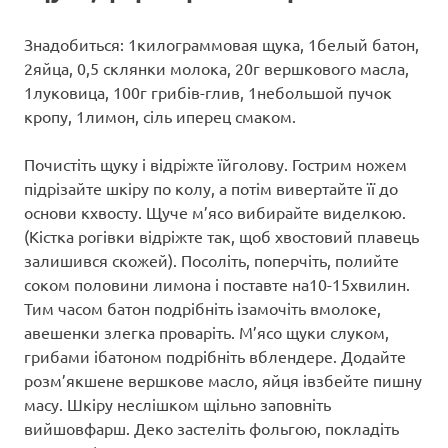
Знадобиться: 1килограммовая щука, 1белый батон,
2яйца, 0,5 склянки молока, 20г вершкового масла,
1луковица, 100г грибів-глив, 1небольшой пучок
кропу, 1лимон, сіль иперец смаком.
Почистіть щуку і відріжте їйголову. Гострим ножем
підрізайте шкіру по колу, а потім вивертайте її до
основи кхвосту. Щуче м’ясо вибирайте виделкою.
(Кістка рогівки відріжте так, щоб хвостовий плавець
залишився скожей). Посоліть, поперчіть, полийте
соком половини лимона і поставте на10-15хвилин.
Тим часом батон подрібніть ізамочіть вмолоке,
авешенки злегка проваріть. М’ясо щуки слуком,
грибами ібатоном подрібніть вблендере. Додайте
розм’якшене вершкове масло, яйця івзбейте пишну
масу. Шкіру неслішком щільно заповніть
вийшовфарш. Деко застеліть фольгою, покладіть