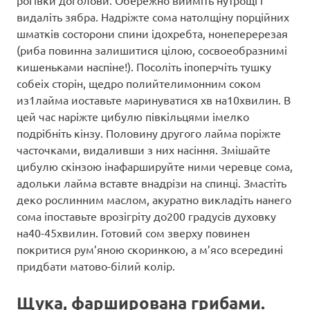
видаліть зябра. Надріжте сома натолщіну порційних
шматків состорони спини ідохребта, нонеперерезая
(риба повинна залишитися цілою, сосвоеобразнимі
кишеньками наспіне!). Посоліть іпоперчіть тушку
собеіх сторін, щедро полийтелимонним соком
из1лайма иоставьте маринуватися хв на10хвилин. В
цей час наріжте цибулю півкільцями імелко
подрібніть кінзу. Половину другого лайма поріжте
часточками, видаливши з них насіння. Змішайте
цибулю скінзою інафаршируйте ними черевце сома,
адольки лайма вставте внадрізи на спинці. Змастіть
деко рослинним маслом, акуратно викладіть нанего
сома іпоставьте врозігріту до200 градусів духовку
на40-45хвилин. Готовий сом зверху повинен
покритися рум’яною скоринкою, а м’ясо всередині
придбати матово-білий колір.
Щука, фарширована грибами.