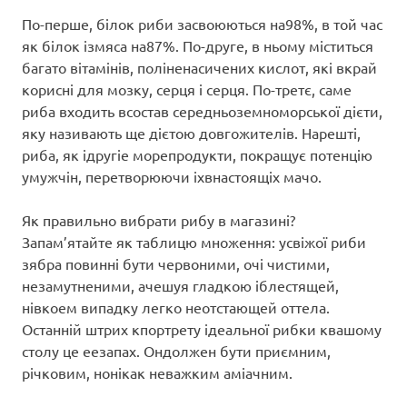
По-перше, білок риби засвоюються на98%, в той час
як білок ізмяса на87%. По-друге, в ньому міститься
багато вітамінів, поліненасичених кислот, які вкрай
корисні для мозку, серця і серця. По-третє, саме
риба входить всостав середньоземноморської дієти,
яку називають ще дієтою довгожителів. Нарешті,
риба, як ідругіе морепродукти, покращує потенцію
умужчін, перетворюючи іхвнастоящіх мачо.
Як правильно вибрати рибу в магазині?
Запам’ятайте як таблицю множення: усвіжої риби
зябра повинні бути червоними, очі чистими,
незамутненими, ачешуя гладкою іблестящей,
нівкоем випадку легко неотстающей оттела.
Останній штрих кпортрету ідеальної рибки квашому
столу це еезапах. Ондолжен бути приємним,
річковим, нонікак неважким аміачним.