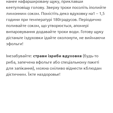
нанее нафаршировану щуку, приклавши
кеетуловіщу голову. Зверху трохи посоліть іполийте
лимонним соком. Помістіть деко вдуховку на1 – 1,5
години при температурі 180градусов. Періодично
поливайте соком, що утворюється, апомері
випаровування додавайте трохи води. Готову щуку
дістаньте іздуховки ідайте охолонути, не виймаючи
зфольги!
Інезабувайте:
страви ізриби вдуховке
(будь-то
риба, запечена вфольге або спеціальному пакеті
для запікання), можна сміливо віднести кблюдам
дієтичним. Їжте наздоровье!