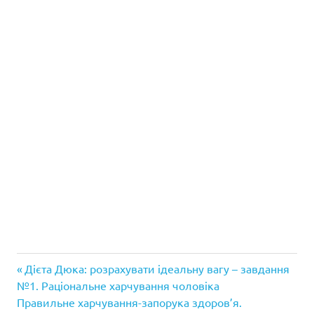
Попередній
Навігація
Дієта Дюка: розрахувати ідеальну вагу – завдання
запис:
№1. Раціональне харчування чоловіка
записів
Наступний
Правильне харчування-запорука здоров’я.