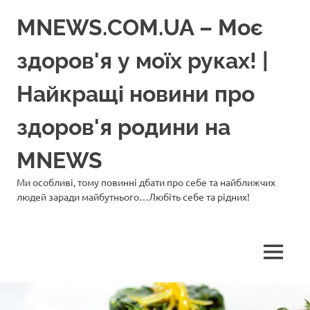
Перейти
MNEWS.COM.UA – Моє
до
вмісту
здоров'я у моїх руках! |
Найкращі новини про
здоров'я родини на
MNEWS
Ми особливі, тому повинні дбати про себе та найближчих
людей заради майбутнього…Любіть себе та рідних!
МЕНЮ