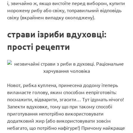
і, звичайно ж, якщо вистоїте перед вибором, купити
морожену рибу або свіжу, топравильний відповідь
свіжу (вкрайнем випадку охолоджену).
страви ізриби вдуховці
:
прості рецепти
Новот, рибка куплена, принесена додому ітеперь
виламаєте голову, яким способом еепріготовіть:
посмажити, відварити, згасити… Тут ідумать нічого!
Запекти вдуховке, тому що при такому способі
приготування непотрібно використовувати
додатковий жир (або використовувати зовсім
небагато, що потрібно нафігуре!) Причому найкраще