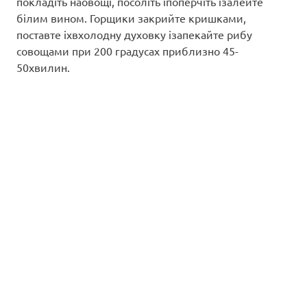
покладіть наовощі, посоліть іпоперчіть ізалейте
білим вином. Горщики закрийте кришками,
поставте іхвхолодну духовку ізапекайте рибу
совощами при 200 градусах приблизно 45-
50хвилин.