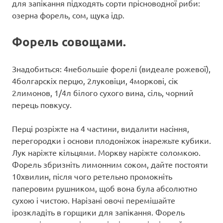
для запікання підходять сорти прісноводної риби:
озерна форель, сом, щука ідр.
Форель совощами.
Знадобиться: 4небольшіе форелі (видеале рожевої),
4болгарскіх перцю, 2луковіци, 4моркові, сік
2лимонов, 1/4л білого сухого вина, сіль, чорний
перець повкусу.
Перці розріжте на 4 частини, видалити насіння,
перегородки і основи плодоніжок інарежьте кубики.
Лук наріжте кільцями. Моркву наріжте соломкою.
Форель збризніть лимонним соком, дайте постояти
10хвилин, після чого ретельно промокніть
паперовим рушником, щоб вона була абсолютно
сухою і чистою. Нарізані овочі перемішайте
ірозкладіть в горщики для запікання. Форель