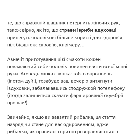
те, що справжній шашлик нетерпить жіночих рук,
також вірно, як іто, що
страви ізриби вдуховці
принесуть чоловікові більше користі для здоров’я,
ніж біфштекс скров’ю, кпрімеру…
Азначіт приготування цієї смакоти кожен
поважаючий себе чоловік повинен взяти всвої міцні
руки. Атоведь жінка є жінка: тобто опротівень
(іпотом дуй!), тозабуде ваш вечерю витягнути
іздуховки, забалакавшись сподружкой потелефону
(ітогда залишиться сказати фаршированої скумбрії
прощай!).
Звичайно, якщо ви завзятий рибалка, ця стаття
навряд чи стане для вас одкровенням, адже
рибалки, як правило, спритно розправляються з