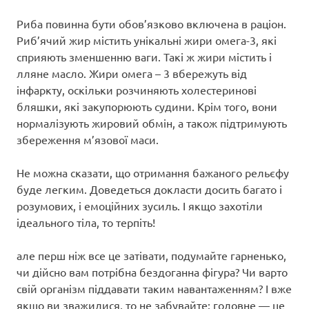
Риба повинна бути обов’язково включена в раціон.
Риб’ячий жир містить унікальні жири омега-3, які
сприяють зменшенню ваги. Такі ж жири містить і
лляне масло. Жири омега – 3 вбережуть від
інфаркту, оскільки розчиняють холестеринові
бляшки, які закупорюють судини. Крім того, вони
нормалізують жировий обмін, а також підтримують
збереження м’язової маси.
Не можна сказати, що отримання бажаного рельєфу
буде легким. Доведеться докласти досить багато і
розумових, і емоційних зусиль. І якщо захотіли
ідеального тіла, то терпіть!
але перш ніж все це затівати, подумайте гарненько,
чи дійсно вам потрібна бездоганна фігура? Чи варто
свій організм піддавати таким навантаженням? І вже
якщо ви зважилися, то не забувайте: головне — це