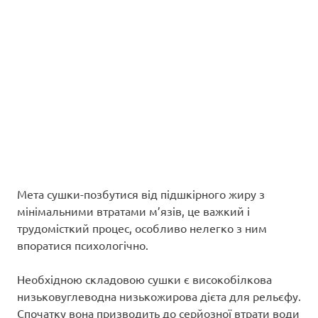
Мета сушки-позбутися від підшкірного жиру з
мінімальними втратами м’язів, це важкий і
трудомісткий процес, особливо нелегко з ним
впоратися психологічно.
Необхідною складовою сушки є високобілкова
низьковуглеводна низькожирова дієта для рельєфу.
Спочатку вона призводить до серйозної втрати води