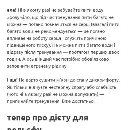
але!
Ні в якому разі не забувайте пити воду.
Зрозуміло, що під час тренування пити багато не
можна — погано позначиться на серці (взагалі пити
багато води не рекомендується — це погано
впливає на роботу серця і служить причиною
підвищеного тиску). Не можна пити багато води і
відразу після тренування — протягом перших двох
годин. А ось в інший час потрібно обов’язково
заповнити втрачену рідину.
І ще!
Не варто сушити м’язи до стану дискомфорту.
Як тільки відчуєте нестерпну спрагу або слабкість
(чого ні в якому разі не можна допускати) —
припиняйте тренування. Вже достатньо!
тепер про дієту для
рельєфу