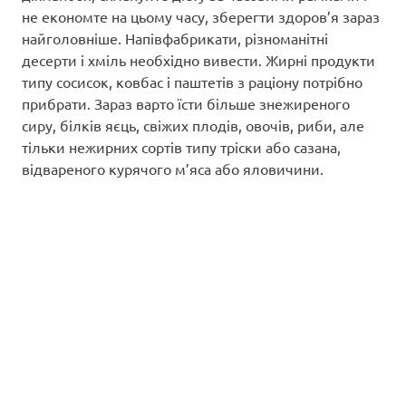
не економте на цьому часу, зберегти здоров’я зараз
найголовніше. Напівфабрикати, різноманітні
десерти і хміль необхідно вивести. Жирні продукти
типу сосисок, ковбас і паштетів з раціону потрібно
прибрати. Зараз варто їсти більше знежиреного
сиру, білків яєць, свіжих плодів, овочів, риби, але
тільки нежирних сортів типу тріски або сазана,
відвареного курячого м’яса або яловичини.