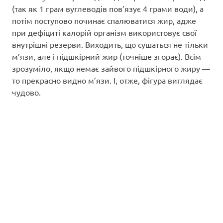
(так як 1 грам вуглеводів пов’язує 4 грами води), а
потім поступово починає спалюватися жир, адже
при дефіциті калорій організм використовує свої
внутрішні резерви. Виходить, що сушаться не тільки
м’язи, але і підшкірний жир (точніше згорає). Всім
зрозуміло, якщо немає зайвого підшкірного жиру —
то прекрасно видно м’язи. І, отже, фігура виглядає
чудово.