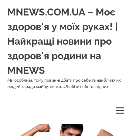
Перейти
MNEWS.COM.UA – Моє
до
вмісту
здоров'я у моїх руках! |
Найкращі новини про
здоров'я родини на
MNEWS
Ми особливі, тому повинні дбати про себе та найближчих
людей заради майбутнього…Любіть себе та рідних!
МЕНЮ