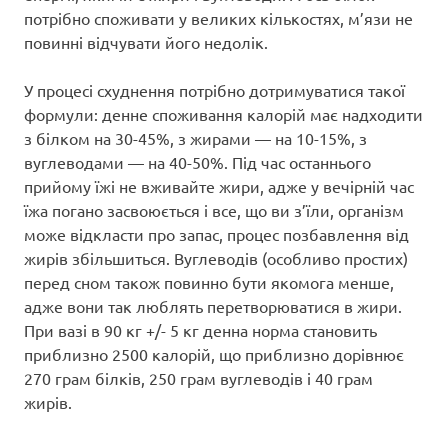
потрібно споживати у великих кількостях, м’язи не
повинні відчувати його недолік.
У процесі схуднення потрібно дотримуватися такої
формули: денне споживання калорій має надходити
з білком на 30-45%, з жирами — на 10-15%, з
вуглеводами — на 40-50%. Під час останнього
прийому їжі не вживайте жири, адже у вечірній час
їжа погано засвоюється і все, що ви з’їли, організм
може відкласти про запас, процес позбавлення від
жирів збільшиться. Вуглеводів (особливо простих)
перед сном також повинно бути якомога менше,
адже вони так люблять перетворюватися в жири.
При вазі в 90 кг +/- 5 кг денна норма становить
приблизно 2500 калорій, що приблизно дорівнює
270 грам білків, 250 грам вуглеводів і 40 грам
жирів.