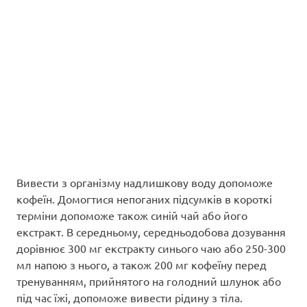
Вивести з організму надлишкову воду допоможе
кофеїн. Домогтися непоганих підсумків в короткі
терміни допоможе також синій чай або його
екстракт. В середньому, середньодобова дозування
дорівнює 300 мг екстракту синього чаю або 250-300
мл напою з нього, а також 200 мг кофеїну перед
тренуванням, прийнятого на голодний шлунок або
під час їжі, допоможе вивести рідину з тіла.