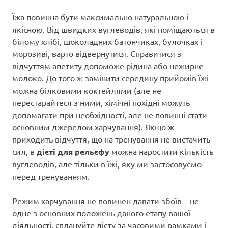
Їжа повинна бути максимально натуральною і
якісною. Від швидких вуглеводів, які поміщаються в
білому хлібі, шоколадних батончиках, булочках і
морозиві, варто відвернутися. Справитися з
відчуттям апетиту допоможе рідина або нежирне
молоко. До того ж замінити середину прийомів їжі
можна білковими коктейлями (але не
перестарайтеся з ними, хімічні похідні можуть
допомагати при необхідності, але не повинні стати
основним джерелом харчування). Якщо ж
приходить відчуття, що на тренування не вистачить
сил, в
дієті для рельєфу
можна наростити кількість
вуглеводів, але тільки в їжі, яку ми застосовуємо
перед тренуванням.
Режим харчування не повинен давати збоїв – це
одне з основних положень даного етапу вашої
діяльності, сплануйте дієту за часовими рамками і