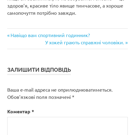
здоров’я, красиве тіло явище тимчасове, а хороше
самопочуття потрібно завжди.
Попередній
Навігація
Навіщо вам спортивний годинник?
запис:
Наступний
У хокей грають справжні чоловіки.
записів
запис:
ЗАЛИШИТИ ВІДПОВІДЬ
Ваша e-mail адреса не оприлюднюватиметься.
Обов’язкові поля позначені
*
Коментар
*