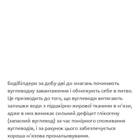
Бодібілдери за добу-дві до змагань починають
вуглеводну завантаження і обмежують себе в питво.
Це призводить до того, що вуглеводи витягають
залишки води з підшкірно-жирової тканини в м’язи,
адже в них виникає сильний дефіцит глікогену
(запасний вуглевод) за час помірного споживання
вуглеводів, і за рахунок цього забезпечується
хороша м’язова промальовування.