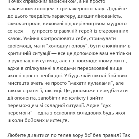
її очах справжнім захисником, а не просто
накачаним хлопцем з тренажерного залу. Додайте
до цього твердість характеру, дисциплінованість,
самоконтроль, виховані під керівництвом мудрого
сенсея — ну просто справжній герой із старовинних
казок. Уміння контролювати себе, стримувати
своїемоції, мати “холодну голову”, бути спокійним в
критичній ситуації — все це допоможе вам не тільки
в рукопашній сутичці, але і в повсякденному житті,
адже в спілкуванні з людьми перераховані вище
якості просто необхідні. У будь-якій школі бойових
мистецтв вчать не просто “махати кулаками”, але
також стратегії, тактиці. Це допоможе передбачити
дії опонента, запобігти конфлікту і вийти
переможцем зі складної ситуації. Адже “дух
перемоги” – одна з основних складових будь-якої
школи бойових мистецтв.
Любите дивитися по телевізору бої без правил? Так