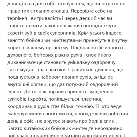
доведіть на ділі собі і оточуючим, що ви нітрохи не
гірше тих сильних хлопців. Перевірте себе на
терпіння і витривалість і через деякий час ви
станете ловити захоплені жіночі погляди і чути
скрегіт зубів своїх суперників. Крім усього іншого,
заняття бойовими мистецтвами принесуть відчутну
користь вашому організму. Поєднання фізичного і
духовного, бойових різких рухів і спокійного
дихання-все це становить унікальну оздоровчу
системудля тіла і психіки. Правильне дихання, що
поєднується з набором певних рухів, зміцнює
внутрішні органи, що дає потужний оздоровчий
ефект. До того ж вправи сприяють зміцненню
суглобів і хребта, поліпшується пластика,
координація рухів стає більш точною. Ті, хто веде
малорухливий спосіб життя, просиджуючи робочий
день в офісі, не з чуток знають про болі в спині.
Багато китайських бойових мистецтв нерозривно
пов’язані з традиційною китайською медициною. І