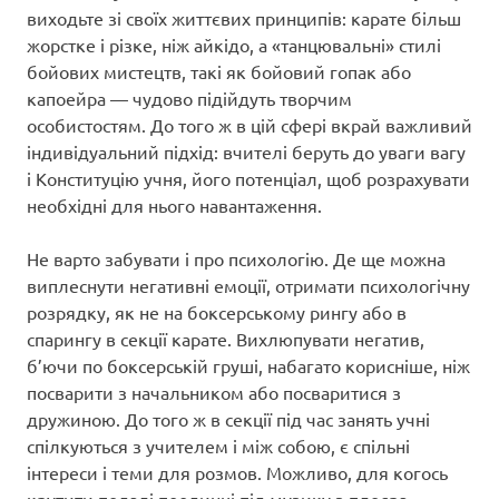
виходьте зі своїх життєвих принципів: карате більш
жорстке і різке, ніж айкідо, а «танцювальні» стилі
бойових мистецтв, такі як бойовий гопак або
капоейра — чудово підійдуть творчим
особистостям. До того ж в цій сфері вкрай важливий
індивідуальний підхід: вчителі беруть до уваги вагу
і Конституцію учня, його потенціал, щоб розрахувати
необхідні для нього навантаження.
Не варто забувати і про психологію. Де ще можна
виплеснути негативні емоції, отримати психологічну
розрядку, як не на боксерському рингу або в
спарингу в секції карате. Вихлюпувати негатив,
б’ючи по боксерській груші, набагато корисніше, ніж
посварити з начальником або посваритися з
дружиною. До того ж в секції під час занять учні
спілкуються з учителем і між собою, є спільні
інтереси і теми для розмов. Можливо, для когось
крутити педалі поодинці під музику з плеєра