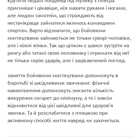
приємніше і цікавіше, ніж махати руками і ногами,
але людям самотнім, що страждають від
нестачікраще займатися якимось командним
спортом. Варто відзначити, що бойовими
мистецтвами займаються не тільки суворі чоловіки,
але і ніжні жінки. Так що цілком є шанси зустріти на
рингу або татамі свою половинку і отримати від неї
не тільки серію ударів, але і зацікавлений погляд.
заняття бойовими мистецтвами допоможуть в
боротьбі зі шкідливими звичками: фізичні
навантаження допоможуть знизити кількість
викурених сигарет до мінімуму, а то і зовсім
відмовитися від цієї шкідливої для здоров’я
звички. Та й розслабитися з пляшкою при
активному способі життя навряд чи захочеться.