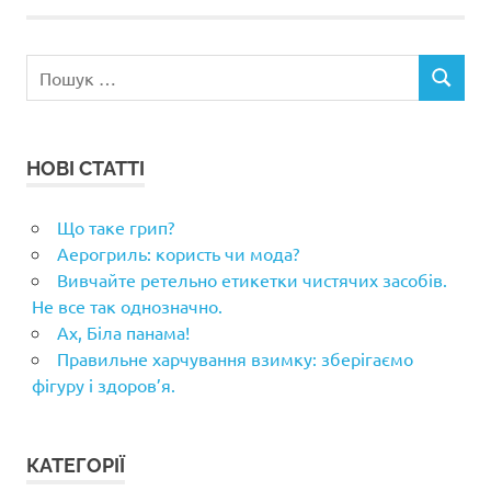
Пошук:
ПОШУК
НОВІ СТАТТІ
Що таке грип?
Аерогриль: користь чи мода?
Вивчайте ретельно етикетки чистячих засобів.
Не все так однозначно.
Ах, Біла панама!
Правильне харчування взимку: зберігаємо
фігуру і здоров’я.
КАТЕГОРІЇ