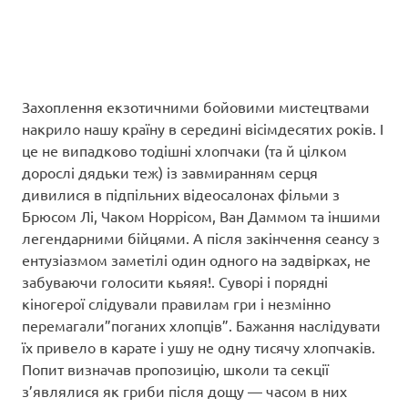
Захоплення екзотичними бойовими мистецтвами
накрило нашу країну в середині вісімдесятих років. І
це не випадково тодішні хлопчаки (та й цілком
дорослі дядьки теж) із завмиранням серця
дивилися в підпільних відеосалонах фільми з
Брюсом Лі, Чаком Норрісом, Ван Даммом та іншими
легендарними бійцями. А після закінчення сеансу з
ентузіазмом заметілі один одного на задвірках, не
забуваючи голосити кьяяя!. Суворі і порядні
кіногерої слідували правилам гри і незмінно
перемагали”поганих хлопців”. Бажання наслідувати
їх привело в карате і ушу не одну тисячу хлопчаків.
Попит визначав пропозицію, школи та секції
з’являлися як гриби після дощу — часом в них