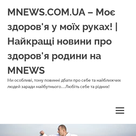
Перейти
MNEWS.COM.UA – Моє
до
вмісту
здоров'я у моїх руках! |
Найкращі новини про
здоров'я родини на
MNEWS
Ми особливі, тому повинні дбати про себе та найближчих
людей заради майбутнього…Любіть себе та рідних!
МЕНЮ