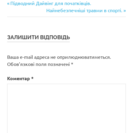
Попередній
Навігація
Підводний Дайвінг для початківців.
запис:
Наступний
Найнебезпечніші травми в спорті.
записів
запис:
ЗАЛИШИТИ ВІДПОВІДЬ
Ваша e-mail адреса не оприлюднюватиметься.
Обов’язкові поля позначені
*
Коментар
*