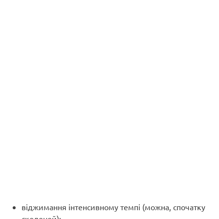
віджимання інтенсивному темпі (можна, спочатку
сколеней);