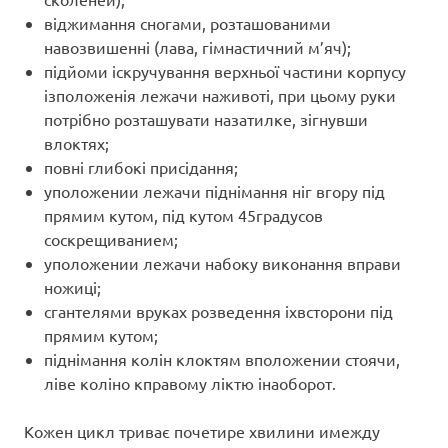
віджимання сногами, розташованими
навозвишенні (лава, гімнастичний м’яч);
підйоми іскручування верхньої частини корпусу
ізположенія лежачи наживоті, при цьому руки
потрібно розташувати назатилке, зігнувши
влоктях;
повні глибокі присідання;
уположении лежачи піднімання ніг вгору під
прямим кутом, під кутом 45градусов
соскрещиванием;
уположении лежачи набоку виконання вправи
ножиці;
сгантелями вруках розведення іхвсторони під
прямим кутом;
піднімання колін клоктям вположении стоячи,
ліве коліно кправому ліктю інаоборот.
Кожен цикл триває почетире хвилини имежду