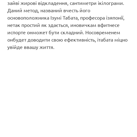
зайві жирові відкладення, сантиметри ікілограми.
Даний метод, названий вчесть його
основоположника Ізумі Табата, професора ізяпонії,
нетак простий як здається, иновичкам вфитнесе
испорте онможет бути складний. Носовременем
онбудет доводити свою ефективність, ітабата міцно
увійде ввашу життя.