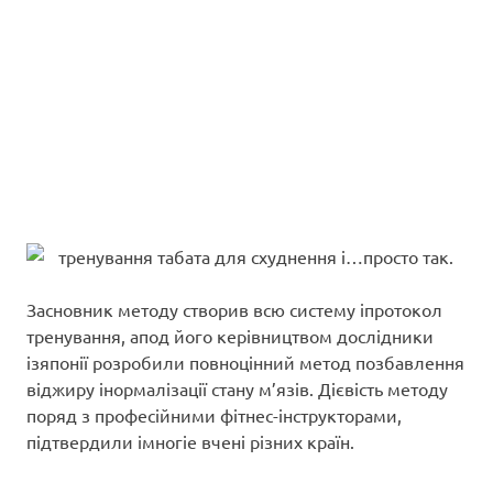
Засновник методу створив всю систему іпротокол
тренування, апод його керівництвом дослідники
ізяпонії розробили повноцінний метод позбавлення
віджиру інормалізації стану м’язів. Дієвість методу
поряд з професійними фітнес-інструкторами,
підтвердили імногіе вчені різних країн.