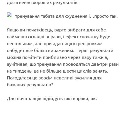
досягнення хороших результатів.
Якщо ви початківець, варто вибрати для себе
найменш складні вправи, і ефект спочатку буде
нестольним, але при адаптації ктреніровкам
онбудет все більш вираженим. Перші результати
можна помітити приблизно через пару тижнів,
аучітивая, що тренування проводяться два-три рази
на тиждень, це не більше шести циклів занять.
Погодьтеся це зовсім невеликі зусилля для
бажаних результатів?
Для початківців підійдуть такі вправи, як: