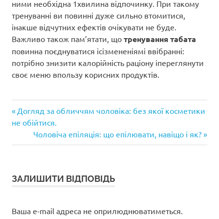
ними необхідна 1хвилина відпочинку. При такому
тренуванні ви повинні дуже сильно втомитися,
інакше відчутних ефектів очікувати не буде.
Важливо також пам’ятати, що
тренування табата
повинна поєднуватися ісізмененіямі ввібранні:
потрібно знизити калорійність раціону іпереглянути
своє меню впользу корисних продуктів.
Попередній
Навігація
Догляд за обличчям чоловіка: без якої косметики
запис:
не обійтися.
записів
Наступний
Чоловіча епіляція: що епілювати, навіщо і як?
запис:
ЗАЛИШИТИ ВІДПОВІДЬ
Ваша e-mail адреса не оприлюднюватиметься.