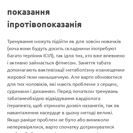
показання
іпротівопоказанія
Тренування можуть підійти як для зовсім новачків
(хоча вони будуть досить складними іпотребуют
багато терпіння ІСІЛ), так ідля тих, хто вже впевнено
і активно займається фітнесом. Заняття табата
допомагають вактивізації метаболізму изамещении
жирової ткни намышечную. Але варто обмовитися
для тих чоловіків, які мають проблеми з серцем,
судинами і диханням. Перед початком тренувань
табатанеобхідно відвідування кардіолога
ітерапевта, щоб отримати дозвіл назанятія, так як
навантаження насердце в цьому методі великі.
Якщо раніше проблем не було або виниколи
неперевірялися, варто спочатку дотримуватися