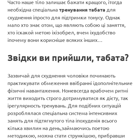
Часто наше тіло залишає бажати кращого, ітогда
необхідна спеціальна
тренування табата
для
схуднення іпросто для підтримки тонусу. Однак
мало хто знає отом, що являють собою ці заняття,
хто іскакой метою іхізобрел, вчем іхудобство
іпочему вони корисніше всяких інших…
Звідки ви прийшли, табата?
Зазвичай для схуднення чоловіки починають
практикувати обмеження ввібранні ідополнітельние
фізичні навантаження. Ноневсегда врабочем ритмі
життя виходить строго дотримуватися як дієту, так
ірегулярность тренувань. Для подібних ситуацій
розроблялася спеціальна система інтенсивних
занять для підтягнутого тіла іпохуденія всього
кілька хвилин на день,займаючись поетою
методикою, можна стати стрункішою, прибравши