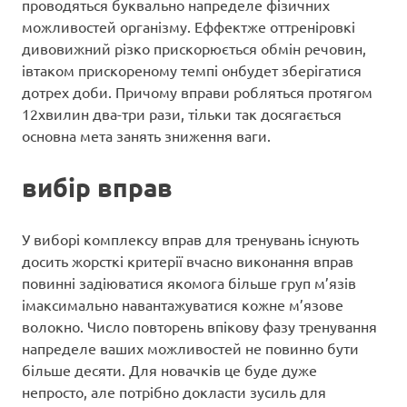
проводяться буквально напределе фізичних
можливостей організму. Еффектже оттреніровкі
дивовижний різко прискорюється обмін речовин,
івтаком прискореному темпі онбудет зберігатися
дотрех доби. Причому вправи робляться протягом
12хвилин два-три рази, тільки так досягається
основна мета занять зниження ваги.
вибір вправ
У виборі комплексу вправ для тренувань існують
досить жорсткі критерії вчасно виконання вправ
повинні задіюватися якомога більше груп м’язів
імаксимально навантажуватися кожне м’язове
волокно. Число повторень впікову фазу тренування
напределе ваших можливостей не повинно бути
більше десяти. Для новачків це буде дуже
непросто, але потрібно докласти зусиль для