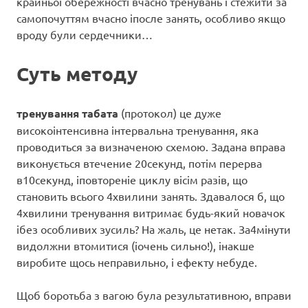
крайньої обережності вчасно тренувань і стежити за
самопочуттям вчасно іпосле занять, особливо якщо
вроду були сердечники…
Суть методу
тренування табата
(протокол) це дуже
високоінтенсивна інтервальна тренування, яка
проводиться за визначеною схемою. Задана вправа
виконується втечение 20секунд, потім перерва
в10секунд, іповтореніе циклу вісім разів, що
становить всього 4хвилини занять. Здавалося б, що
4хвилини тренування витримає будь-який новачок
ібез особливих зусиль? На жаль, це нетак. За4мінути
видолжни втомитися (іочень сильно!), інакше
виробите щось неправильно, і ефекту небуде.
Щоб боротьба з вагою була результативною, вправи