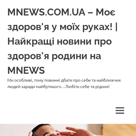
Перейти
MNEWS.COM.UA – Моє
до
вмісту
здоров'я у моїх руках! |
Найкращі новини про
здоров'я родини на
MNEWS
Ми особливі, тому повинні дбати про себе та найближчих
людей заради майбутнього…Любіть себе та рідних!
МЕНЮ