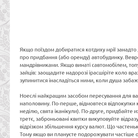
Якщо поїздом добиратися котдиху мрії занадто
про придбання (або оренду) автобудинку. Вевр
мандрівниками. Якщо винаті савтомобілем, топу
зайців: заощадите надорозі ірасшіріте коло вр
зупинитися інасладіться ними, коли душа забаж
Ноеслі найкращим засобом пересування для вас я
наполовину. По-перше, відмовтеся відпокупки к
неділю, свята іканікули). По-друге, придбайт
третє, заброньовані квитки викуповуйте відраз
відрізком збільшення курсу валют. Що частенько
Тому якщо ви плануєте подорожувати частіше од