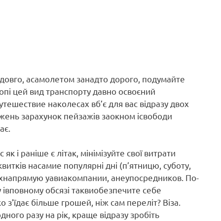
 довго, асамолетом занадто дорого, подумайте
опі цей вид транспорту давно освоєний
тешествие наколесах вб’є для вас відразу двох
ажень зарахунок пейзажів заокном ісвободи
ає.
к і раніше є літак, мінімізуйте свої витрати
витків насамие популярні дні (п’ятницю, суботу,
е ихнапрямую уавиакомпании, анеупосредников. По-
у івповному обсязі таквиобезпечите себе
 з’їдає більше грошей, ніж сам переліт? Віза.
ного разу на рік, краще відразу зробіть