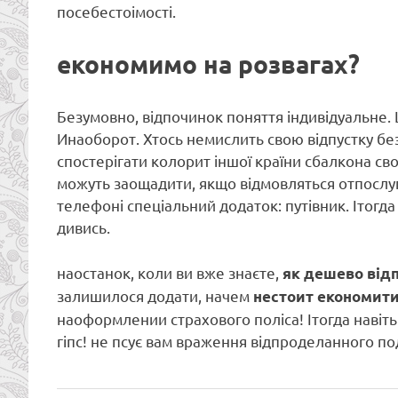
посебестоімості.
економимо на розвагах?
Безумовно, відпочинок поняття індивідуальне.
Инаоборот. Хтось немислить свою відпустку бе
спостерігати колорит іншої країни сбалкона с
можуть заощадити, якщо відмовляться отпослуг
телефоні спеціальний додаток: путівник. Ітогда
дивись.
наостанок, коли ви вже знаєте,
як дешево від
залишилося додати, начем
нестоит економити
наоформлении страхового поліса! Ітогда навіть
гіпс! не псує вам враження відпроделанного по