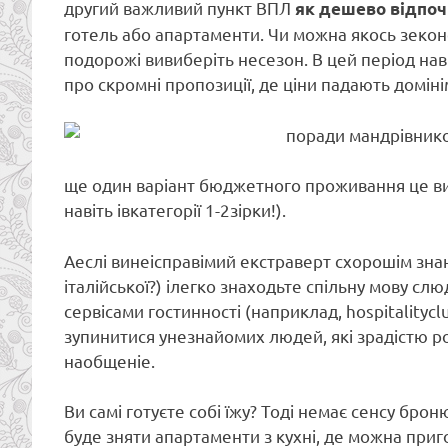
другий важливий пункт ВПЛ
як дешево відпо
готель або апартаменти. Чи можна якось зеконо
подорожі вивиберіть несезон. В цей період наві
про скромні пропозиції, де ціни падають доміні
ще один варіант бюджетного проживання це виб
навіть івкатегорії 1-2зірки!).
Аеслі винеісправімий екстраверт схорошім знан
італійської?) ілегко знаходьте спільну мову с
сервісами гостинності (наприклад, hospitality
зупинитися унезнайомих людей, які зрадістю роз
наобщеніе.
Ви самі готуєте собі їжу? Тоді немає сенсу бр
буде зняти апартаменти з кухні, де можна приг