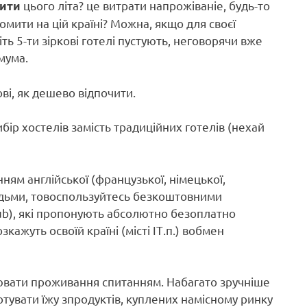
цього літа? це витрати напрожіваніе, будь-то
чити
мити на цій країні? Можна, якщо для своєї
ть 5-ти зіркові готелі пустують, неговорячи вже
мума.
ір хостелів замість традиційних готелів (нехай
ням англійської (французької, німецької,
людьми, товоспользуйтесь безкоштовними
club), які пропонують абсолютно безоплатно
кажуть освоїй країні (місті ІТ.п.) вобмен
онювати проживання спитанням. Набагато зручніше
отувати їжу зпродуктів, куплених намісному ринку