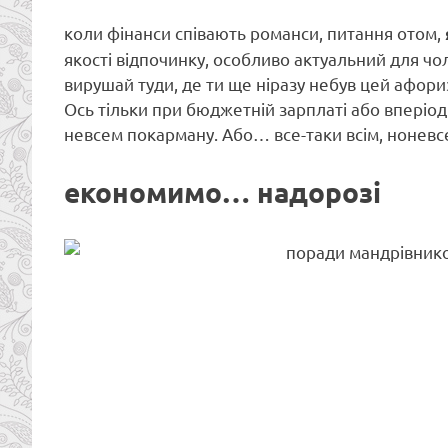
коли фінанси співають романси, питання отом,
якості відпочинку, особливо актуальний для чол
вирушай туди, де ти ще ніразу небув цей афор
Ось тільки при бюджетній зарплаті або вперіод 
невсем покарману. Або… все-таки всім, ноневсе
економимо… надорозі