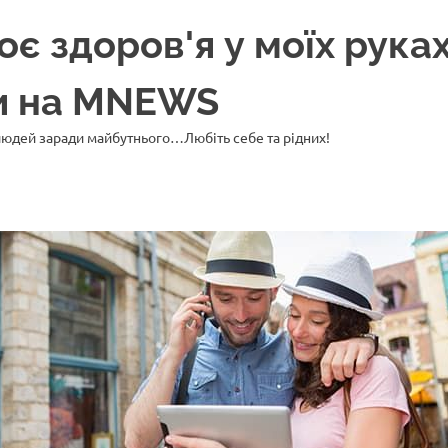
 здоров'я у моїх руках
ни на MNEWS
 людей заради майбутнього…Любіть себе та рідних!