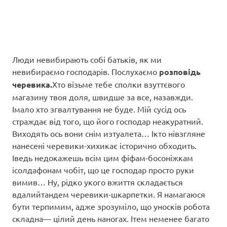
Люди невибирають собі батьків, як ми
невибираємо господарів. Послухаємо
розповідь
черевика.
Хто візьме тебе сполки взуттєвого
магазину твоя доля, швидше за все, назавжди.
Імало хто згвалтування не буде. Мій сусід ось
страждає від того, що його господар неакуратний.
Виходять ось вони снім изтуалета… Ікто нівзгляне
нанесені черевики-хихикає історично обходить.
Іведь недокажешь всім цим фіфам-босоніжкам
ісолдафонам чобіт, що це господар просто руки
вимив… Ну, рідко укого вжиття складається
вдалийтандем черевики-шкарпетки. Я намагаюся
бути терпимим, адже зрозуміло, що уносків робота
складна— цілий день наногах. Ітем неменее багато