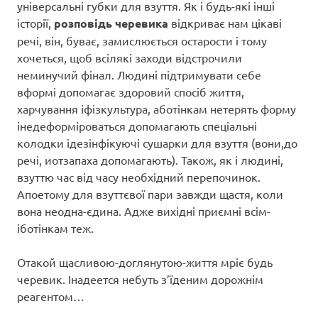
універсальні губки для взуття. Як і будь-які інші
історії,
розповідь черевика
відкриває нам цікаві
речі, він, буває, замислюється остарости і тому
хочеться, щоб всілякі заходи відстрочили
неминучий фінал. Людині підтримувати себе
вформі допомагає здоровий спосіб життя,
харчування іфізкультура, аботінкам нетерять форму
інедеформіроваться допомагають спеціальні
колодки ідезінфікуючі сушарки для взуття (вони,до
речі, иотзапаха допомагають). Також, як і людині,
взуттю час від часу необхідний перепочинок.
Апоетому для взуттєвої пари завжди щастя, коли
вона неодна-єдина. Адже вихідні приємні всім-
іботінкам теж.
Отакой щасливою-доглянутою-життя мріє будь
черевик. Інадеется небуть з’їденим дорожнім
реагентом…