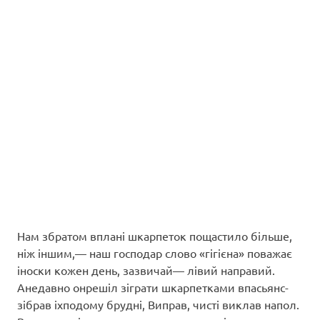
Нам збратом вплані шкарпеток пощастило більше,
ніж іншим,— наш господар слово «гігієна» поважає
іноски кожен день, зазвичай— лівий направий.
Анедавно онрешіл зіграти шкарпетками впасьянс-
зібрав іхподому брудні, Виправ, чисті виклав напол.