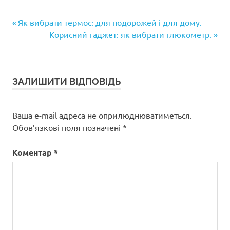
Попередній
Навігація
Як вибрати термос: для подорожей і для дому.
запис:
Наступний
Корисний гаджет: як вибрати глюкометр.
записів
запис:
ЗАЛИШИТИ ВІДПОВІДЬ
Ваша e-mail адреса не оприлюднюватиметься.
Обов’язкові поля позначені
*
Коментар
*