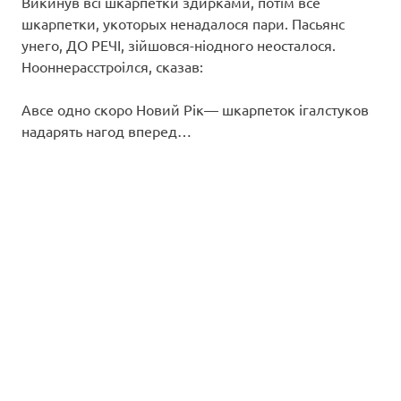
Викинув всі шкарпетки здирками, потім все
шкарпетки, укоторых ненадалося пари. Пасьянс
унего, ДО РЕЧІ, зійшовся-ніодного неосталося.
Нооннерасстроілся, сказав:
Авсе одно скоро Новий Рік— шкарпеток ігалстуков
надарять нагод вперед…