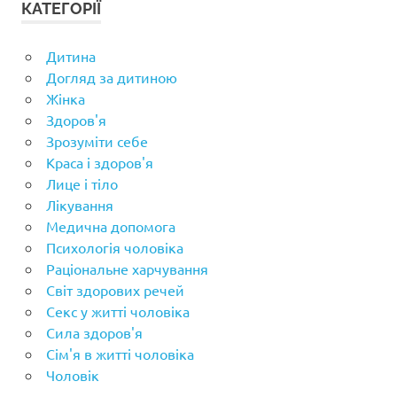
КАТЕГОРІЇ
Дитина
Догляд за дитиною
Жінка
Здоров'я
Зрозуміти себе
Краса і здоров'я
Лице і тіло
Лікування
Медична допомога
Психологія чоловіка
Раціональне харчування
Світ здорових речей
Секс у житті чоловіка
Сила здоров'я
Сім'я в житті чоловіка
Чоловік