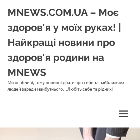
Перейти
MNEWS.COM.UA – Моє
до
вмісту
здоров'я у моїх руках! |
Найкращі новини про
здоров'я родини на
MNEWS
Ми особливі, тому повинні дбати про себе та найближчих
людей заради майбутнього…Любіть себе та рідних!
МЕНЮ