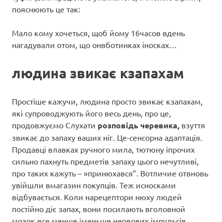
пояснюють це так:
Мало кому хочеться, щоб йому 16часов вдень
нагадували отом, що онвботинках іносках…
людина звикає кзапахам
Простіше кажучи, людина просто звикає кзапахам,
які супроводжують його весь день, про це,
продовжуємо Слухати
розповідь черевика,
взуття
звикає до запаху ваших ніг. Це-сенсорна адаптація.
Продавці влавках ручного мила, тютюну іпрочих
сильно пахнуть предметів запаху цього нечутливі,
про таких кажуть – »принюхався”. Вотличие отвновь
увійшли вмагазин покупців. Теж исносками
відбувається. Коли нарецептори нюху людей
постійно діє запах, вони посилають вголовной
мозок все менше іменьше нервових імпульсів.