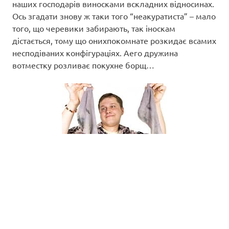
наших господарів виносками вскладних відносинах.
Ось згадати знову ж таки того “неакуратиста” – мало
того, що черевики забирають, так іноскам
дістається, тому що онихпокомнате розкидає всамих
несподіваних конфігураціях. Аего дружина
вотместку розливає покухне борщ…