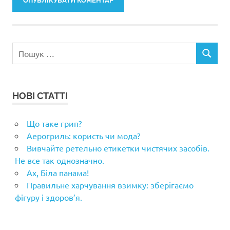
Пошук:
ПОШУК
НОВІ СТАТТІ
Що таке грип?
Аерогриль: користь чи мода?
Вивчайте ретельно етикетки чистячих засобів.
Не все так однозначно.
Ах, Біла панама!
Правильне харчування взимку: зберігаємо
фігуру і здоров’я.