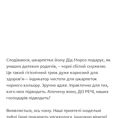
Сподіваюся, шкарпетки йому Дід Мороз подарує, як
унаших далеких родичів, – чорні сбілой смужкою.
Це такий гігієнічний трюк дуже корисний для
здоров’я— індикатор чистоти для шкарпеток
чорного кольору. Зручно адже. Іпрактично для тих,
кого нюх підводить. Апочему воно, ДО РЕЧІ, наших
господарів підводить?
Виявляється, ось чому. Наші приятелі модельні
туфлі (аоні працюють упсихолога, імможно вірити)