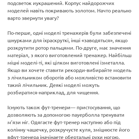
подсветок иукрашений. Корпус найдорожчих
моделей навіть покривають золотом. Начто реально
варто звернути увагу?
По-перше, одні моделі тренажерів були забезпечені
шнурками для іхраскруткі, інші «заводяться», якщо
розкрутити ротор пальцями. По-друге, має значення
матеріал, з якого виготовлений тренажер. Найбільш
міцні моделі-ті, які цілком виготовлені ізметалла.
Якщо ви хочете ставити рекорди-вибирайте модель
з лічильником оборотів або можливістю встановити
такий лічильник. Деякі моделі можуть
розбиратися-наприклад, для чищення.
Існують також фут-тренери— пристосування, що
дозволяють за допомогою пауерболла тренувати
м’язи ніг. Одягаєте фут-тренер наступню або під
колінну чашечку, розкручуєте куля, зміцнюєте його
вфут-тренера іначінаете обертальні рухи ногою.