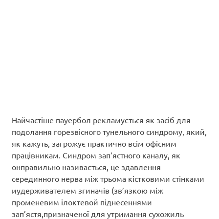
Найчастіше пауербол рекламується як засіб для
подолання горезвісного тунельного синдрому, який,
як кажуть, загрожує практично всім офісним
працівникам. Синдром зап’ястного каналу, як
онправильно називається, це здавлення
серединного нерва між трьома кістковими стінками
иудерживателем згиначів (зв’язкою між
променевим ілоктевой піднесеннями
зап’ястя,призначеної для утримання сухожиль