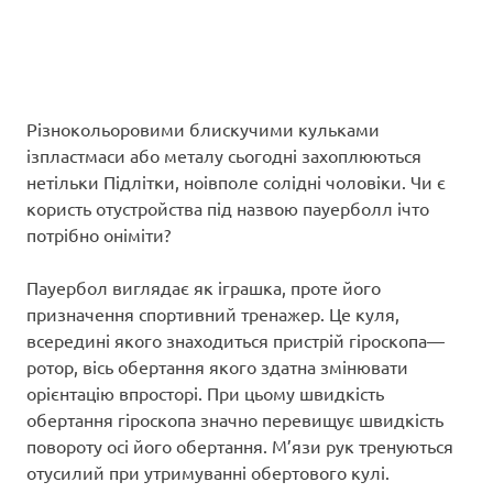
Різнокольоровими блискучими кульками
ізпластмаси або металу сьогодні захоплюються
нетільки Підлітки, ноівполе солідні чоловіки. Чи є
користь отустройства під назвою пауерболл ічто
потрібно оніміти?
Пауербол виглядає як іграшка, проте його
призначення спортивний тренажер. Це куля,
всередині якого знаходиться пристрій гіроскопа—
ротор, вісь обертання якого здатна змінювати
орієнтацію впросторі. При цьому швидкість
обертання гіроскопа значно перевищує швидкість
повороту осі його обертання. М’язи рук тренуються
отусилий при утримуванні обертового кулі.