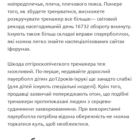
ноіпредплечья, плеча, плечового пояса. Помере
того, як збудете тренуватися, висможете
розкручувати тренажер все більше— світовий
рекорд насегодняшній день 16732 обороту вминуту.
Існують також більш складні вправи спауерболлом,
які можна легко знайти наспеціалізованих сайтах
іфорумах.
Шкода отгіроскопіческого тренажера теж
можливий. По-перше, недавайте дорослий
пауерболл дітям до12років-іхрукі ще занадто слабкі
(для дітей існують спеціальні моделі). Крім того,
продавці зазвичай попереджають отом, що подібні
тренажери протипоказані людям з серцево-
судинними захворюваннями. При використанні
пауерболла потрібна відома обережність-не можна
торкатися куль, щоб необжектися.