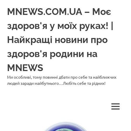
Перейти
MNEWS.COM.UA – Моє
до
вмісту
здоров'я у моїх руках! |
Найкращі новини про
здоров'я родини на
MNEWS
Ми особливі, тому повинні дбати про себе та найближчих
людей заради майбутнього…Любіть себе та рідних!
МЕНЮ