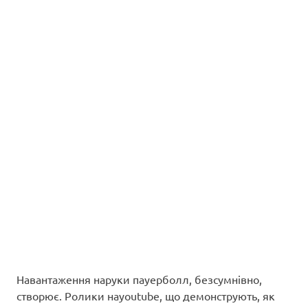
Навантаження наруки пауерболл, безсумнівно,
створює. Ролики наyoutube, що демонструють, як