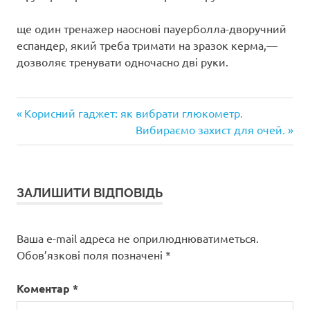
ще один тренажер наоснові пауерболла-дворучний
еспандер, який треба тримати на зразок керма,—
дозволяє тренувати одночасно дві руки.
Попередній
Навігація
Корисний гаджет: як вибрати глюкометр.
запис:
Наступний
Вибираємо захист для очей.
записів
запис:
ЗАЛИШИТИ ВІДПОВІДЬ
Ваша e-mail адреса не оприлюднюватиметься.
Обов’язкові поля позначені
*
Коментар
*