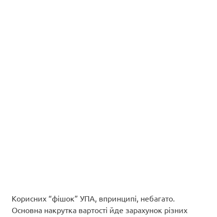
Корисних “фішок” УПА, впринципі, небагато.
Основна накрутка вартості йде зарахунок різних