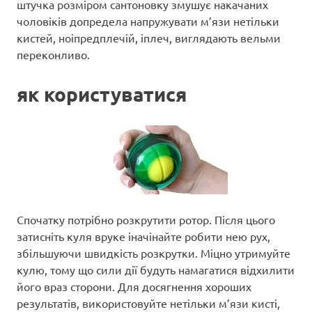
штучка розміром сантоновку змушує накачаних
чоловіків допредела напружувати м’язи нетільки
кистей, ноіпредплечій, іплеч, виглядають вельми
переконливо.
як користуватися
Спочатку потрібно розкрутити ротор. Після цього
затисніть куля вруке іначінайте робити нею рух,
збільшуючи швидкість розкрутки. Міцно утримуйте
кулю, тому що сили дії будуть намагатися відхилити
його враз сторони. Для досягнення хороших
результатів, використовуйте нетільки м’язи кисті,