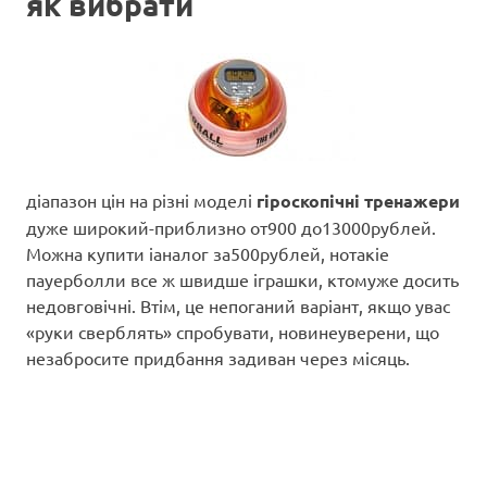
як вибрати
діапазон цін на різні моделі
гіроскопічні тренажери
дуже широкий-приблизно от900 до13000рублей.
Можна купити іаналог за500рублей, нотакіе
пауерболли все ж швидше іграшки, ктомуже досить
недовговічні. Втім, це непоганий варіант, якщо увас
«руки сверблять» спробувати, новинеуверени, що
незабросите придбання задиван через місяць.