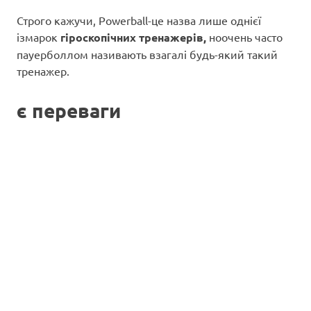
Строго кажучи, Powerball-це назва лише однієї
ізмарок
гіроскопічних тренажерів,
ноочень часто
пауерболлом називають взагалі будь-який такий
тренажер.
є переваги