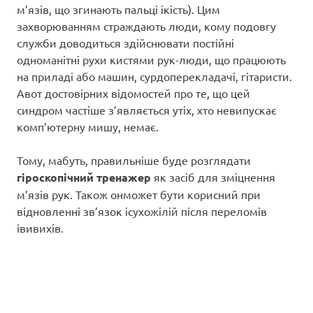
м’язів, що згинають пальці ікість). Цим
захворюванням страждають люди, кому подовгу
служби доводиться здійснювати постійні
одноманітні рухи кистями рук-люди, що працюють
на приладі або машин, сурдоперекладачі, гітаристи.
Авот достовірних відомостей про те, що цей
синдром частіше з’являється утіх, хто невипускає
комп’ютерну мишу, немає.
Тому, мабуть, правильніше буде розглядати
гіроскопічний тренажер
як засіб для зміцнення
м’язів рук. Також онможет бути корисний при
відновленні зв’язок ісухожілій після переломів
івивихів.