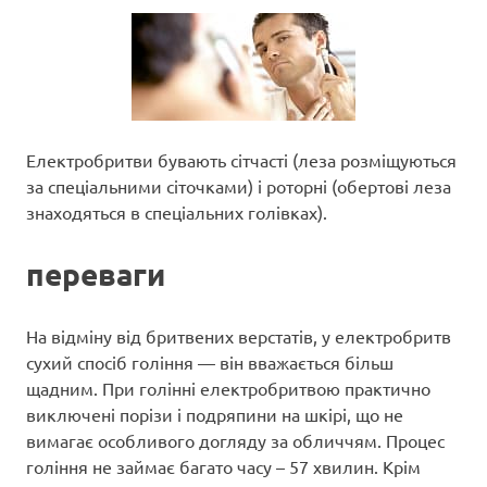
Електробритви бувають сітчасті (леза розміщуються
за спеціальними сіточками) і роторні (обертові леза
знаходяться в спеціальних голівках).
переваги
На відміну від бритвених верстатів, у електробритв
сухий спосіб гоління — він вважається більш
щадним. При голінні електробритвою практично
виключені порізи і подряпини на шкірі, що не
вимагає особливого догляду за обличчям. Процес
гоління не займає багато часу – 57 хвилин. Крім