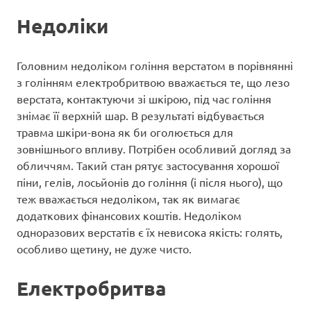
Недоліки
Головним недоліком гоління верстатом в порівнянні
з голінням електробритвою вважається те, що лезо
верстата, контактуючи зі шкірою, під час гоління
знімає її верхній шар. В результаті відбувається
травма шкіри-вона як би оголюється для
зовнішнього впливу. Потрібен особливий догляд за
обличчям. Такий стан рятує застосування хорошої
піни, гелів, лосьйонів до гоління (і після нього), що
теж вважається недоліком, так як вимагає
додаткових фінансових коштів. Недоліком
одноразових верстатів є їх невисока якість: голять,
особливо щетину, не дуже чисто.
Електробритва