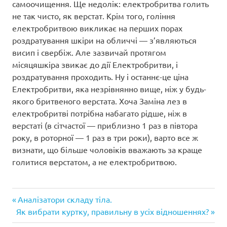
самоочищення. Ще недолік: електробритва голить
не так чисто, як верстат. Крім того, гоління
електробритвою викликає на перших порах
роздратування шкіри на обличчі — з’являються
висип і свербіж. Але зазвичай протягом
місяцяшкіра звикає до дії Електробритви, і
роздратування проходить. Ну і останнє-це ціна
Електробритви, яка незрівнянно вище, ніж у будь-
якого бритвеного верстата. Хоча Заміна лез в
електробритві потрібна набагато рідше, ніж в
верстаті (в сітчастої — приблизно 1 раз в півтора
року, в роторної — 1 раз в три роки), варто все ж
визнати, що більше чоловіків вважають за краще
голитися верстатом, а не електробритвою.
Попередній
Навігація
Аналізатори складу тіла.
Наступний
запис:
Як вибрати куртку, правильну в усіх відношеннях?
записів
запис: