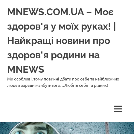
Перейти
MNEWS.COM.UA – Моє
до
вмісту
здоров'я у моїх руках! |
Найкращі новини про
здоров'я родини на
MNEWS
Ми особливі, тому повинні дбати про себе та найближчих
людей заради майбутнього…Любіть себе та рідних!
МЕНЮ