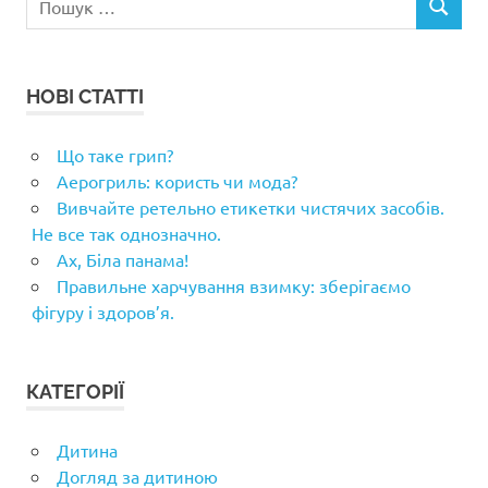
ПОШУК
НОВІ СТАТТІ
Що таке грип?
Аерогриль: користь чи мода?
Вивчайте ретельно етикетки чистячих засобів.
Не все так однозначно.
Ах, Біла панама!
Правильне харчування взимку: зберігаємо
фігуру і здоров’я.
КАТЕГОРІЇ
Дитина
Догляд за дитиною