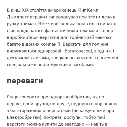
В кінці XIX століття американець Кінг Кемп
Джиллетт першим запропонував помістити лезо в
ручку-тримач. Вже через кілька років його винахід
став продаватися фантастичними темпами. Тепер
виробництвом верстатів для гоління займаються
багато відомих компаній. Верстати для гоління
випускаються одноразові і багаторазові, з одним і
декількома лезами, спеціально заточені і просочені
спеціальними зволожуючими засобами.
переваги
Якщо говорити про одноразові бритви, то, по-
перше, вони зручні, по-друге, недорогі в порівнянні
з багаторазовими верстатами (не кажучи вже про
Електробритви), по-третє, доступні, тобто такі
верстати можна купити де завгодно — навіть в