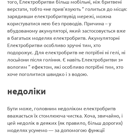
того, Електробритви більш мобільні, ніж бритвені
верстати, тобто «не прив’язують ” голиться до місця:
зарядивши електробритвувід мережі, можна
користуватися нею без проводів. Причина – у
вбудованому акумуляторі, який застосовується вже
в багатьох моделях електробритв. Акумуляторні
Електробритви особливо зручні тим, хто
подорожує. Для електробритв не потрібні ні гелі, ні
лосьйони після гоління. Є навіть Електробритви з»
вологим ” ефектом, які особливо потрібні тим, хто
хоче поголитися швидко і з водою.
недоліки
Бути може, головним недоліком електробритв
вважається їх стомлююча чистка. Хоча, звичайно, і
цей недолік в деяких (як правило, більш дорогих)
моделях усунемо — за допомогою функції