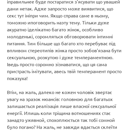
іправильнее буде постаратися з’ясувати що увашей
дами нетак. Адже запросто може виявитися, що
секс тут ініпри чим. Якщо справа саме в ньому,
томожно ипоговорить наэту тему. Тільки дуже
акуратно іделікатно багато жінок, особливо
молоденькі, соромляться обговорювати інтимні
питання. Тим більше що багато хто перебуває під
впливом стереотипів жінка просто зобов’язана бути
сексуальною, розкутою і дуже темпераментною.
Іведь просто соромно зізнаватися, що ця сама
пристрасть імітувати, авесь твій темперамент просто
показуха!
Втім, на жаль, далеко не кожен чоловік звертає
увагу на зразок нюансів: головною для багатьох
залишається реалізація лише власної сексуальної
енергії. Илишь коли тріщина вотношениях стає
занадто ужявной, спохоплюється так тобі сомной
було погано? На жаль, не завжди вдається склеїти