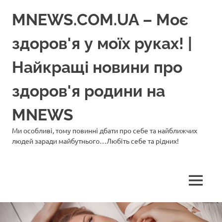
Перейти
MNEWS.COM.UA – Моє
до
вмісту
здоров'я у моїх руках! |
Найкращі новини про
здоров'я родини на
MNEWS
Ми особливі, тому повинні дбати про себе та найближчих
людей заради майбутнього…Любіть себе та рідних!
МЕНЮ