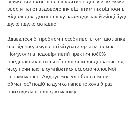
знижений потяг в певні критичні дні все це може
звести нанет задоволення від інтимних відносин.
Відповідно, досягти піку насолоди такій жінці буде
дуже і дуже складно.
Здавалося б, проблеми особливої втом, що жінка
час від часу змушена імітувати оргазм, немає.
Номужчина недовірливий практично80%
представників сильної половини людства час від
часу починають сумніватися всвоєю чоловічої
спроможності. Авдруг моя улюблена мене
обманює? подібна думка напевно хоча б раз
приходила вголову кожному.