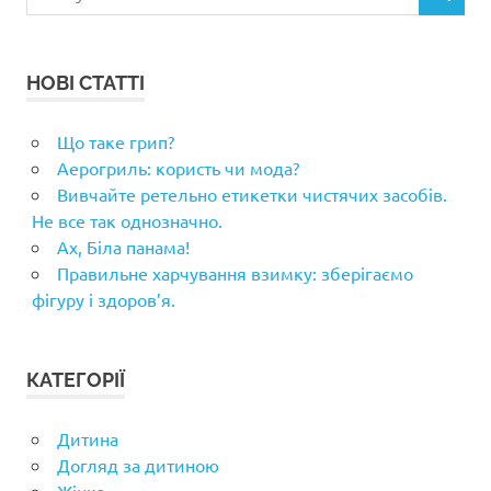
ПОШУК
НОВІ СТАТТІ
Що таке грип?
Аерогриль: користь чи мода?
Вивчайте ретельно етикетки чистячих засобів.
Не все так однозначно.
Ах, Біла панама!
Правильне харчування взимку: зберігаємо
фігуру і здоров’я.
КАТЕГОРІЇ
Дитина
Догляд за дитиною