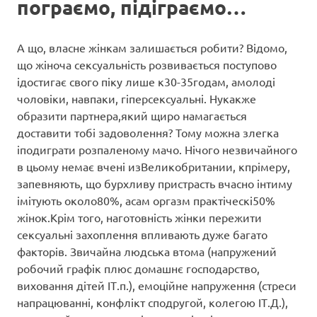
пограємо, підіграємо…
А що, власне жінкам залишається робити? Відомо,
що жіноча сексуальність розвивається поступово
ідостигає свого піку лише к30-35годам, амолоді
чоловіки, навпаки, гіперсексуальні. Нукакже
образити партнера,який щиро намагається
доставити тобі задоволення? Тому можна злегка
іподиграти розпаленому мачо. Нічого незвичайного
в цьому немає вчені изВеликобритании, кпрімеру,
запевняють, що бурхливу пристрасть вчасно інтиму
імітують около80%, асам оргазм практіческі50%
жінок.Крім того, наготовність жінки пережити
сексуальні захоплення впливають дуже багато
факторів. Звичайна людська втома (напружений
робочий графік плюс домашнє господарство,
виховання дітей ІТ.п.), емоційне напруження (стреси
напрацюванні, конфлікт сподругой, колегою ІТ.Д.),