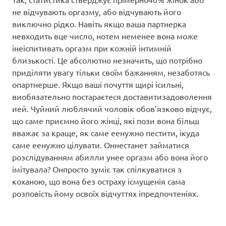
не відчувають оргазму, або відчувають його
виключно рідко. Навіть якщо ваша партнерка
невходить вце число, нотем неменее вона може
інеіспитивать оргазм при кожній інтимній
близькості. Це абсолютно незначить, що потрібно
приділяти увагу тільки своїм бажанням, незаботясь
опартнерше. Якщо ваші почуття щирі ісильні,
виобязательно постараєтеся доставитизадоволення
ией. Чуйний люблячий чоловік обов’язково відчує,
що саме приємно його жінці, які пози вона більш
вважає за краще, як саме еенужно пестити, ікуда
саме еенужно цілувати. Оннестанет займатися
розслідуванням абилли унее оргазм або вона його
імітувала? Онпросто зуміє так спілкуватися з
коханою, що вона без остраху ісмущенія сама
розповість йому освоїх відчуттях іпредпочтеніях.