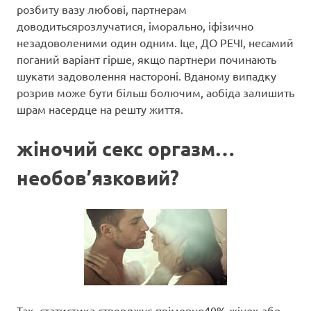
розбиту вазу любові, партнерам
доводитьсярозлучатися, іморально, іфізично
незадоволеними один одним. Іце, ДО РЕЧІ, несамий
поганий варіант гірше, якщо партнери починають
шукати задоволення настороні. Вданому випадку
розрив може бути більш болючим, аобіда залишить
шрам насердце на решту життя.
жіночий секс оргазм…
необов’язковий?
Так, статистика стверджує прімерно40% жінок або