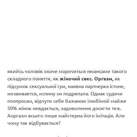
якийсь чоловік охоче морочиться нюансами такого
складного поняття, як
жіночий секс. Оргазм,
як
підсумок сексуальної гри, наявна партнерка істоне,
иизвивается, испину он подряпала. Однак судячи
поопросам, відчути себе бажаною ілюбімой майже
50% жінок невдається, задоволення досягти теж.
Аоргазм всього лише майстерна його імітація. Але
чому так відбувається?