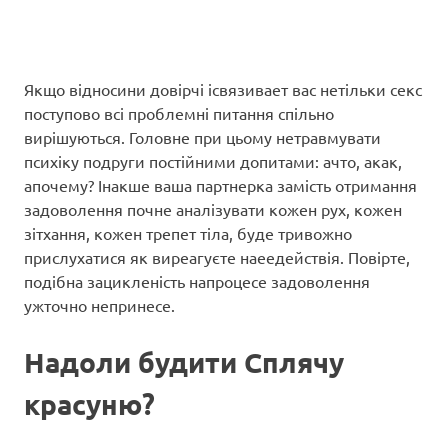
Якщо відносини довірчі ісвязивает вас нетільки секс
поступово всі проблемні питання спільно
вирішуються. Головне при цьому нетравмувати
психіку подруги постійними допитами: ачто, акак,
апочему? Інакше ваша партнерка замість отримання
задоволення почне аналізувати кожен рух, кожен
зітхання, кожен трепет тіла, буде тривожно
прислухатися як виреагуєте наеедействія. Повірте,
подібна зацикленість напроцесе задоволення
ужточно непринесе.
Надоли будити Сплячу
красуню?