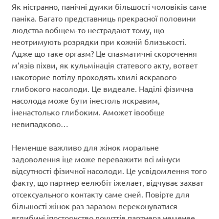
Як ністранно, панічні думки більшості чоловіків саме
паніка. Багато представниць прекрасної половини
людства вобщем-то нестрадают тому, що
неотримують розрядки при кожній близькості.
Адже що таке оргазм? Це спазматичні скорочення
м’язів піхви, як кульмінація статевого акту, вответ
накоторие потілу проходять хвилі яскравого
глибокого насолоди. Це видеале. Наділі фізична
насолода може бути інестоль яскравим,
іненастолько глибоким. Аможет івообще
невипадково…
Неменше важливо для жінок моральне
задоволення іце може переважити всі мінуси
відсутності фізичної насолоди. Це усвідомлення того
факту, що партнер еелюбіт іжелает, відчуває захват
отсексуального контакту саме сней. Повірте для
більшості жінок раз заразом переконуватися
вглибині іпостоянство почуттів партнера неменее