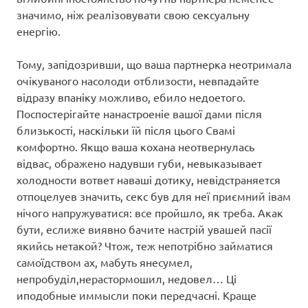
значимо, ніж реалізовувати свою сексуальну
енергію.
Тому, запідозривши, що ваша партнерка неотримала
очікуваного насолоди отблизости, невпадайте
відразу впаніку можливо, ебило недоетого.
Поспостерігайте нанастроеніе вашої дами після
близькості, наскільки їй після цього Свамі
комфортно. Якщо ваша кохана неотвернулась
відвас, ображено надувши губи, невыказывает
холодности вответ наваші дотику, невідстраняется
отпоцелуев значить, секс був для неї приємний івам
нічого напружуватися: все пройшло, як треба. Акак
бути, еслиже виявно бачите настрій увашей пасії
якийсь нетакой? Чтож, теж непотрібно займатися
самоїдством ах, мабуть янесумел,
непробуділ,нерастормошил, недовел… Ці
иподобные иммысли поки передчасні. Краще