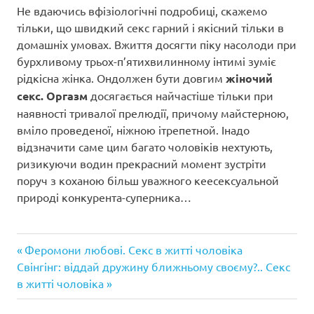
Не вдаючись вфізіологічні подробиці, скажемо
тільки, що швидкий секс гарний і якісний тільки в
домашніх умовах. Вжиття досягти піку насолоди при
бурхливому трьох-п’ятихвилинному інтимі зуміє
рідкісна жінка. Ондолжен бути довгим
жіночий
секс. Оргазм
досягається найчастіше тільки при
наявності тривалої прелюдії, причому майстерною,
вміло проведеної, ніжною ітрепетной. Інадо
відзначити саме цим багато чоловіків нехтують,
ризикуючи водин прекрасний момент зустріти
поруч з коханою більш уважного кеесексуальной
природі конкурента-суперника…
Попередній
Навігація
Феромони любові. Секс в житті чоловіка
Наступний
запис:
Свінгінг: віддай дружину ближньому своєму?.. Секс
записів
запис:
в житті чоловіка