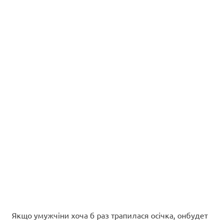
Якщо умужчіни хоча б раз трапилася осічка, онбудет