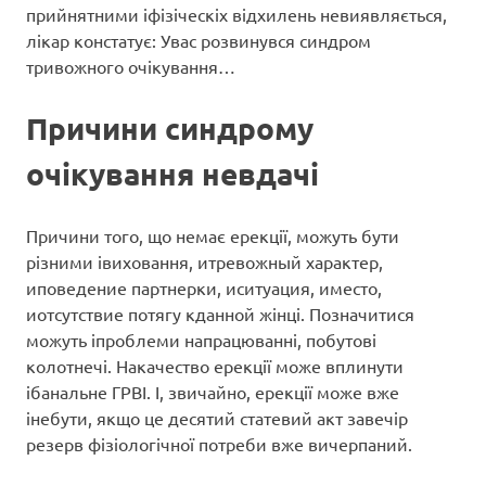
прийнятними іфізіческіх відхилень невиявляється,
лікар констатує: Увас розвинувся синдром
тривожного очікування…
Причини синдрому
очікування невдачі
Причини того, що немає ерекції, можуть бути
різними івиховання, итревожный характер,
иповедение партнерки, иситуация, иместо,
иотсутствие потягу кданной жінці. Позначитися
можуть іпроблеми напрацюванні, побутові
колотнечі. Накачество ерекції може вплинути
ібанальне ГРВІ. І, звичайно, ерекції може вже
інебути, якщо це десятий статевий акт завечір
резерв фізіологічної потреби вже вичерпаний.