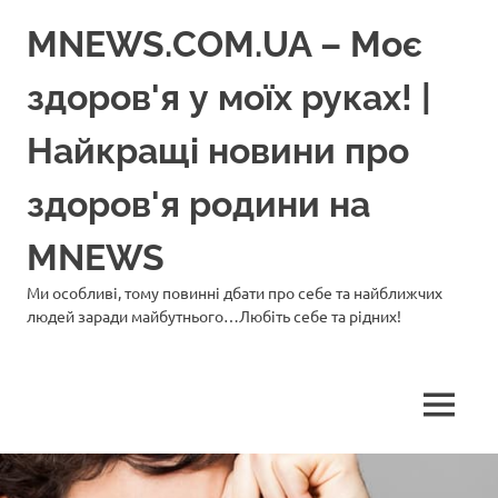
Перейти
MNEWS.COM.UA – Моє
до
вмісту
здоров'я у моїх руках! |
Найкращі новини про
здоров'я родини на
MNEWS
Ми особливі, тому повинні дбати про себе та найближчих
людей заради майбутнього…Любіть себе та рідних!
МЕНЮ