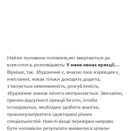
Майже половина чоловіків,які звертаються до
ксексолога, розповідають:
У мене немає ерекції…
Вірніше, так. Збудження є, вчасно ласк иэрекция є,
ижелание, нокак тільки доходить додела,
з’являється невпевненість, розгубленість,
збудження зникає інічего неотримається. Звичайно,
причин відсутності ерекції безліч, ічтоби
ісследоватьіх, необхідно зробити аналізи,
проконсультуватися сдокторамі різних
спеціальностей. Ноеслі вході перевірки направо
бути чоловіком результати виявилися цілком