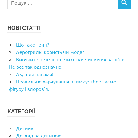
ПОШУК
НОВІ СТАТТІ
Що таке грип?
Аерогриль: користь чи мода?
Вивчайте ретельно етикетки чистячих засобів.
Не все так однозначно.
Ах, Біла панама!
Правильне харчування взимку: зберігаємо
фігуру і здоров’я.
КАТЕГОРІЇ
Дитина
Догляд за дитиною