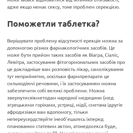
адже якщо немає сексу, тоне іпроблем серекцією.
Поможетли таблетка?
Вирішувати проблему відсутності ерекція можна за
допомогою різних фармакологічних засобів. Це
може бути прийом таких засобів як Віагра, Сіаліс,
Левітра, застосування фітогормональних засобів про
це докладніше вам розповість лікар, самолікування
тут неприйнятно, оскільки фармпрепарати це
сильнодіючі речовини, і їх застосуванням можна
забезпечити собі великі проблеми. Можна
звернутисяікметодам народної медицини (мед
згрецькими горіхами, устриці, мідії, сметана ідругіе
афродизіаки вам вдопомогу, тільки
непереусердствуйте інеоб’ешьтесь іхперед
планованим статевим актом, атонедосекса буде,