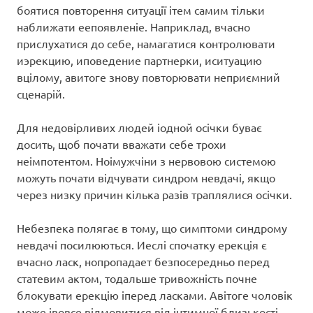
боятися повторення ситуації ітем самим тільки
наближати еепоявленіе. Наприклад, вчасно
прислухатися до себе, намагатися контролювати
иэрекцию, иповедение партнерки, иситуацию
вцілому, авитоге знову повторювати неприємний
сценарій.
Для недовірливих людей іодной осічки буває
досить, щоб почати вважати себе трохи
неімпотентом. Ноімужчіни з нервовою системою
можуть почати відчувати синдром невдачі, якщо
через низку причин кілька разів траплялися осічки.
Небезпека полягає в тому, що симптоми синдрому
невдачі посилюються. Иеслі спочатку ерекція є
вчасно ласк, нопропадает безпосередньо перед
статевим актом, тодальше тривожність почне
блокувати ерекцію іперед ласками. Авітоге чоловік
може івовсе відмовитися від інтимної близькості,