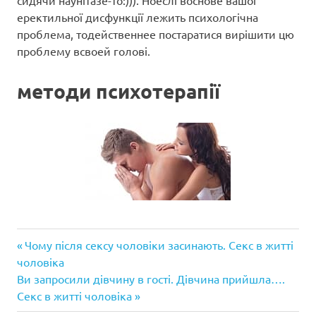
сидячи наунітазе-то:))). Ноеслі воснове вашої
еректильної дисфункції лежить психологічна
проблема, тодейственнее постаратися вирішити цю
проблему всвоей голові.
методи психотерапії
Попередній
Навігація
Чому після сексу чоловіки засинають. Секс в житті
запис:
чоловіка
записів
Наступний
Ви запросили дівчину в гості. Дівчина прийшла….
запис:
Секс в житті чоловіка