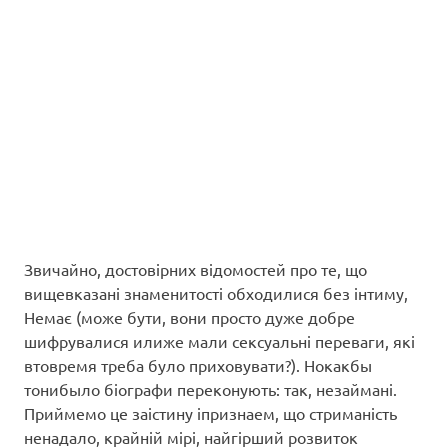
Звичайно, достовірних відомостей про те, що
вищевказані знаменитості обходилися без інтиму,
Немає (може бути, вони просто дуже добре
шифрувалися илиже мали сексуальні переваги, які
втовремя треба було приховувати?). Нокакбы
тонибыло біографи переконують: так, незаймані.
Приймемо це заістину іпризнаем, що стриманість
ненадало, крайній мірі, найгірший розвиток