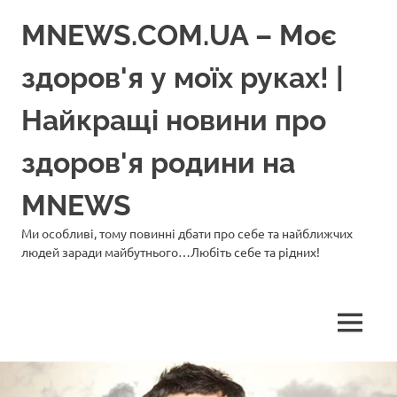
Перейти
MNEWS.COM.UA – Моє
до
вмісту
здоров'я у моїх руках! |
Найкращі новини про
здоров'я родини на
MNEWS
Ми особливі, тому повинні дбати про себе та найближчих
людей заради майбутнього…Любіть себе та рідних!
МЕНЮ