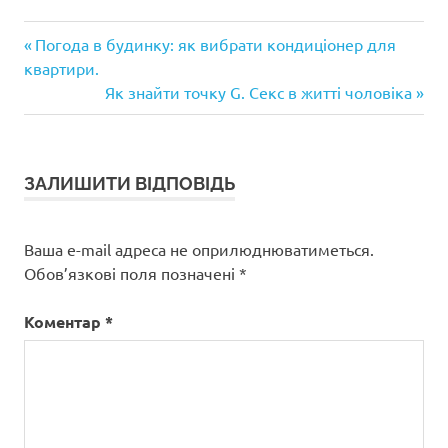
Попередній
Навігація
Погода в будинку: як вибрати кондиціонер для
запис:
квартири.
записів
Наступний
Як знайти точку G. Секс в житті чоловіка
запис:
ЗАЛИШИТИ ВІДПОВІДЬ
Ваша e-mail адреса не оприлюднюватиметься.
Обов’язкові поля позначені
*
Коментар
*