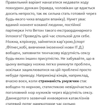
Правильний варіант намагатися недавати ходу
похмурим думкам (правда, чоловікам це вдається
досить непросто, так як сильна стать готовий через
будь-якого чиха впадати впаніку). Нунет увас
вданий момент коханої людини, постійної
партнерки ічто Ветом такого екстраординарного
іплохого? Проведіть цей час спользой для себе.
Можна, кпрімеру, зайнятися кар’єрою,(спорт
,Фітнес,хобі, вивчення іноземної мови ІТ.Д.)
вобщем, заповнити тимчасову відсутність сексу
будь-яким іншим присутністю. Не забувайте, що в
цьому випадку можна легко уникнути проблем,
оскільки зациклюватися на цій проблемі просто
небуде приводу. Наприкінці кінців, наприклад,
вчасно воєн, коли
стриманість умужчин
стає
вобщем-то нормою, статистикою невідмічається
поголовний мор мужиків через відсутність сексу.
Даинедотого зазвичай имвовремя катаклізмів
статевий потяг нанекоторое час сильно