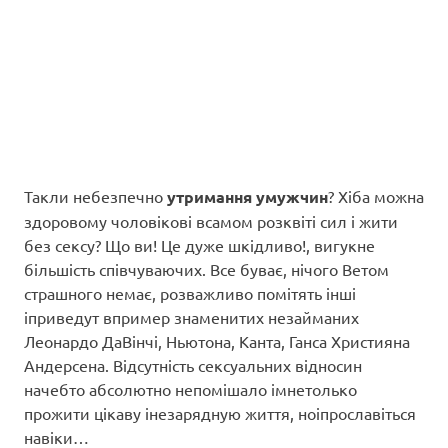
Такли небезпечно
утримання умужчин
? Хіба можна
здоровому чоловікові всамом розквіті сил і жити
без сексу? Що ви! Це дуже шкідливо!, вигукне
більшість співчуваючих. Все буває, нічого Ветом
страшного немає, розважливо помітять інші
іприведут впример знаменитих незайманих
Леонардо ДаВінчі, Ньютона, Канта, Ганса Християна
Андерсена. Відсутність сексуальних відносин
начебто абсолютно непомішало імнетолько
прожити цікаву інезарядную життя, ноіпрославіться
навіки…