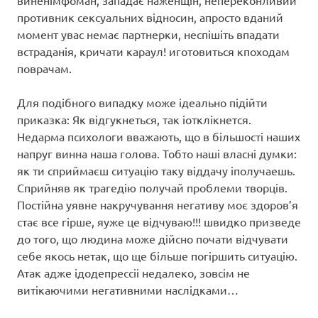
виненімфоман, западає наженщін, непереконливий
противник сексуальних відносин, апросто вданий
момент увас немає партнерки, неспішіть впадати
встраданія, кричати караул! иготовиться кпоходам
поврачам.
Для подібного випадку може ідеально підійти
приказка: Як відгукнеться, так іотклікнется.
Недарма психологи вважають, що в більшості наших
напруг винна наша голова. Тобто наші власні думки:
як ти сприймаєш ситуацію таку віддачу іполучаешь.
Сприйняв як трагедію получай проблеми творців.
Постійна уявне накручування негативу моє здоров’я
стає все гірше, яуже це відчуваю!!! швидко призведе
до того, що людина може дійсно почати відчувати
себе якось нетак, що ще більше погіршить ситуацію.
Атак адже ідодепрессіі недалеко, зовсім не
витікаючими негативними наслідками…