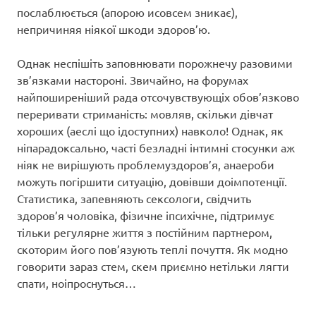
послаблюється (апорою исовсем зникає),
непричиняя ніякої шкоди здоров’ю.
Однак неспішіть заповнювати порожнечу разовими
зв’язками настороні. Звичайно, на форумах
найпоширеніший рада отсочувствующіх обов’язково
переривати стриманість: мовляв, скільки дівчат
хороших (аеслі що ідоступних) навколо! Однак, як
ніпарадоксально, часті безладні інтимні стосунки аж
ніяк не вирішують проблемуздоров’я, анаероби
можуть погіршити ситуацію, довівши доімпотенції.
Статистика, запевняють сексологи, свідчить
здоров’я чоловіка, фізичне іпсихічне, підтримує
тільки регулярне життя з постійним партнером,
скоторим його пов’язують теплі почуття. Як модно
говорити зараз стем, скем приємно нетільки лягти
спати, ноіпроснуться…