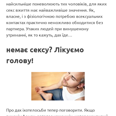
найсильніше поневолюють тих чоловіків, для яких
секс вжиття має найважливіше значення. Як,
власне, і з фізіологічною потребою всексуальних
контактах практично неможливо обходитися без
партнера. Утаких людей при вимушеному
утриманні, як то кажуть, дах їде…
немає сексу? Лікуємо
голову!
Про дах іхотелосьби тепер поговорити. Якщо