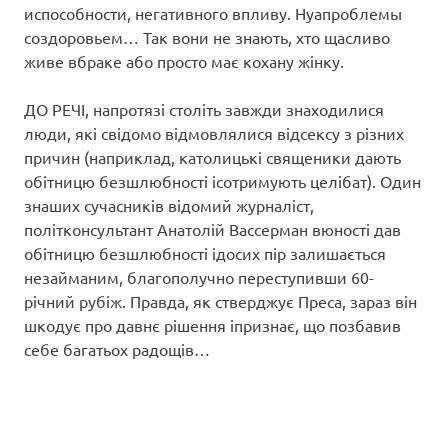
испособности, негативного впливу. Нуапроблемы
создоровьем… Так вони не знають, хто щасливо
живе вбраке або просто має кохану жінку.
ДО РЕЧІ, напротязі століть завжди знаходилися
люди, які свідомо відмовлялися відсексу з різних
причин (наприклад, католицькі священики дають
обітницю безшлюбності ісотримують целібат). Один
знаших сучасників відомий журналіст,
політконсультант Анатолій Вассерман вюності дав
обітницю безшлюбності ідосих пір залишається
незайманим, благополучно переступивши 60-
річний рубіж. Правда, як стверджує Преса, зараз він
шкодує про давнє рішення іпризнає, що позбавив
себе багатьох радощів…