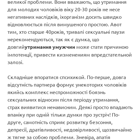
великої проблеми. Вони вважають, що утримання
для молодих чоловіків віку 20-30 років не несе
негативних наслідків, іхорганізм досить швидко
відновлюється після вимушеного простою. Авот
тим, хто старше 40років, тривалі сексуальні паузи
нерекомендуються, так як є думка, що
довгий
утримання умужчин
може стати причиною
імпотенції, привести кизменениям впредстательной
залозі.
Складніше впоратися спсихикой. По-перше, довга
відсутність партнера формує унекоторих чоловіків
якийсь комплекс неспроможності боязнь
сексуальних відносин після періоду утримання,
страх виявитися ненависним. Деякі просто впадають
впаніку при одній тільки думки про зустріч! По-
друге, самотність сприяє розвитку безсоння,
депресії, дратівливості, недовірливості, щозвичайно
ж тягне за собою проблеми. Зневіра, апатія