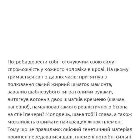
Потреба довести собі і оточуючим свою силу і
спроможність у кожного чоловіка в крові. На цьому
тримається світ з давніх часів: притягнув з
полювання самий жирний шматок мамонта,
завалив шаблезубого тигра голими руками,
витягнув вогонь з двох шматків кременю (шаман,
напевно!), намалював самого реалістичного бізона
на стіні печери? Молодець, шана тобі і слава, а також
можливість отримати найкращих жінок племені.
Тому що це правильно: якісний генетичний матеріал
повинен передаватися далі, племені потрібні сильні