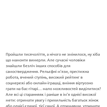
Пройшли тисячоліття, а нічого не змінилося, ну хіба
що мамонти вимерли. Але сучасні чоловіки
знайшли безліч інших способів для
самоствердження. Рельєфні м’язи, престижна
робота, вчений ступінь, високий рейтинг в
соцмережі або онлайн-іграшці, вміння віртуозно
грати на бас-гітарі… мало можливостей виділитися?
Але всі ці старанняяк і раніше в ім’я однієї високої
мети: отримати увагу і прихильність багатьох жінок
або однієї-єдиної, тієї самої. А отримавши, утримати