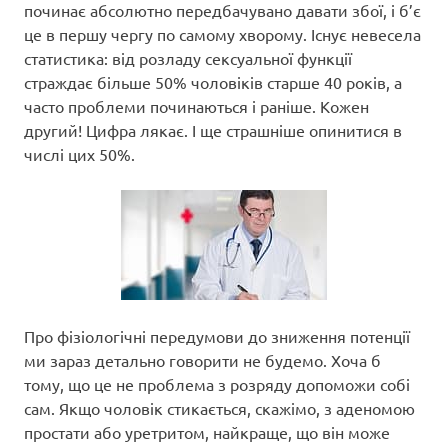
починає абсолютно передбачувано давати збої, і б’є
це в першу чергу по самому хворому. Існує невесела
статистика: від розладу сексуальної функції
страждає більше 50% чоловіків старше 40 років, а
часто проблеми починаються і раніше. Кожен
другий! Цифра лякає. І ще страшніше опинитися в
числі цих 50%.
Про фізіологічні передумови до зниження потенції
ми зараз детально говорити не будемо. Хоча б
тому, що це не проблема з розряду допоможи собі
сам. Якщо чоловік стикається, скажімо, з аденомою
простати або уретритом, найкраще, що він може