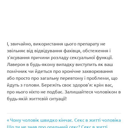
І, звичайно, використання цього препарату не
звільняє від відвідування фахівця, обстеження і
з’ясування причини розладу сексуальної функції.
Лаверон в будь-якому випадку виступить як ваш
помічник чи йдеться про хронічне захворювання
або просто про загальну перевтому і проблеми, що
йдуть з голови. Бережіть своє здоров’я: крім вас,
про нього ніхто не подбає. Залишайтеся чоловіком в
будь-якій життєвій ситуації!
Попередній
Навігація
Чому чоловік швидко кінчає. Секс в житті чоловіка
Наступний
запис:
Що ти не знав про оральний секс? Секс в житті