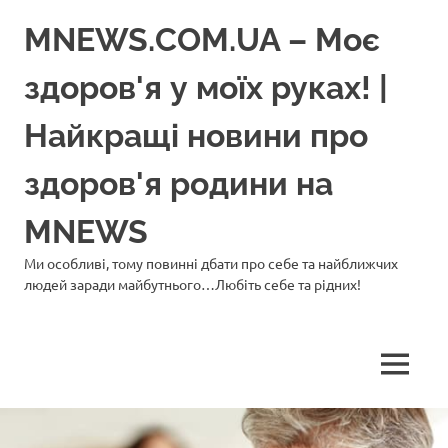
Перейти
MNEWS.COM.UA – Моє
до
вмісту
здоров'я у моїх руках! |
Найкращі новини про
здоров'я родини на
MNEWS
Ми особливі, тому повинні дбати про себе та найближчих
людей заради майбутнього…Любіть себе та рідних!
МЕНЮ