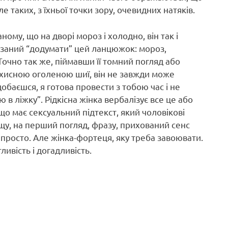
е таких, з їхньої точки зору, очевидних натяків.
ому, що на дворі мороз і холодно, він так і
’язаний “додумати” цей ланцюжок: мороз,
Точно так же, піймавши її томний погляд або
хисною оголеною шиї, він не завжди може
обаєшся, я готова провести з тобою час і не
 ліжку”. Рідкісна жінка вербалізує все це або
що має сексуальний підтекст, який чоловікові
щу, на перший погляд, фразу, прихований сенс
просто. Але жінка-фортеця, яку треба завоювати.
ивість і догадливість.