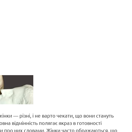
жінки — різні, і не варто чекати, що вони стануть
овна відмінність полягає якраз в готовності
ти про них словами. Жінки часто ображаються, що