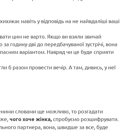
ихикає навіть у відповідь на не найвдаліші ваші
ивати цим не варто. Якщо ви взяли звичай
за годину-дві до передбачуваної зустрічі, вона
запасним варіантом. Навряд чи це буде сприяти
и б разом провести вечір. А там, дивись, у неї
леними словами ще можливо, то розгадати
тже,
спробуємо розшифрувати.
чого хоче жінка,
льного партнера, вона, швидше за все, буде