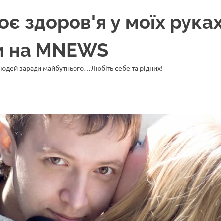
 здоров'я у моїх руках
ни на MNEWS
 людей заради майбутнього…Любіть себе та рідних!