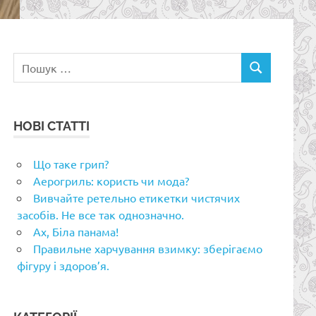
Пошук:
ПОШУК
НОВІ СТАТТІ
Що таке грип?
Аерогриль: користь чи мода?
Вивчайте ретельно етикетки чистячих
засобів. Не все так однозначно.
Ах, Біла панама!
Правильне харчування взимку: зберігаємо
фігуру і здоров’я.