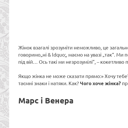
Жінок взагалі зрозуміти неможливо, це загальн
говоримо„ні & ldquo;, маємо на увазі „так“. Ми 
під вій… Ось такі ми незрозумілі”, – кокетливо
Якщо жінка не може сказати прямо:» Хочу тебе”
таємні знаки і натяки. Как?
пр
Чого хоче жінка?
Марс і Венера