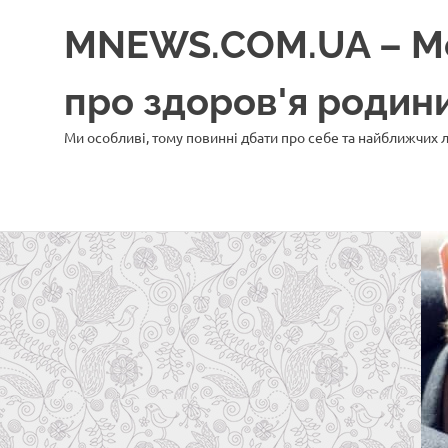
Перейти
MNEWS.COM.UA – Моє
до
вмісту
про здоров'я роди
Ми особливі, тому повинні дбати про себе та найближчих