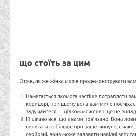
що стоїть за цим
Отже, як же жінка може продемонструвати вам 
Намагається якомога частіше потрапляти вам н
коридорі, при цьому вона вам мило посміхаєт
задумайтеся — цілком можливо, це не випад
Їй цікаво все, що з вами пов’язано. Вона ло
випитати побільше про ваше минуле, смаки, 
серйозні, вона може задавати навідні запи