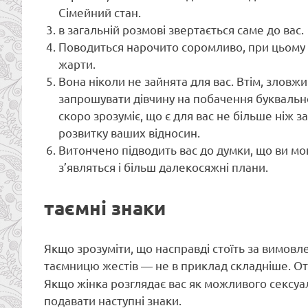
Сімейний стан.
в загальній розмові звертається саме до вас.
Поводиться нарочито соромливо, при цьому х
жарти.
Вона ніколи не зайнята для вас. Втім, зловж
запрошувати дівчину на побачення буквально 
скоро зрозуміє, що є для вас не більше ніж 
розвитку ваших відносин.
Витончено підводить вас до думки, що ви могл
з’являться і більш далекосяжні плани.
таємні знаки
Якщо зрозуміти, що насправді стоїть за вимов
таємницю жестів — не в приклад складніше. О
Якщо жінка розглядає вас як можливого сексуа
подавати наступні знаки.