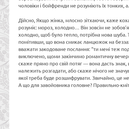
чоловіки і бойфренди не розуміють їх тонких, ал
Дійсно, Якщо жінка, млосно зітхаючи, каже кохан
розуміє: мороз, холодно… Він зовсім не зобов
холодно, щоб було тепло, потрібна нова шуба. 
помітивши, що вона смикає ланцюжок на безза
вважати закодоване послання: “ти мені теж под
виключено, щоми закінчимо романтичну вечерю в
скаже прямо про свій потяг — вона дасть знак, 
належить розгадати, або скаже нічого не значу
якої треба буде розшифрувати. Звичайно, це не
А що для завойовника головне? Правильно-кмітл