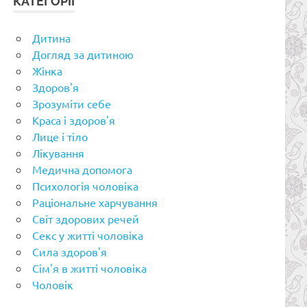
КАТЕГОРІЇ
Дитина
Догляд за дитиною
Жінка
Здоров'я
Зрозуміти себе
Краса і здоров'я
Лице і тіло
Лікування
Медична допомога
Психологія чоловіка
Раціональне харчування
Світ здорових речей
Секс у житті чоловіка
Сила здоров'я
Сім'я в житті чоловіка
Чоловік