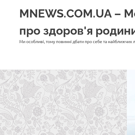
Перейти
MNEWS.COM.UA – Моє
до
вмісту
про здоров'я роди
Ми особливі, тому повинні дбати про себе та найближчих