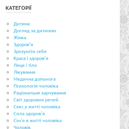
КАТЕГОРІЇ
Дитина
Догляд за дитиною
Жінка
Здоров'я
Зрозуміти себе
Краса і здоров'я
Лице і тіло
Лікування
Медична допомога
Психологія чоловіка
Раціональне харчування
Світ здорових речей
Секс у житті чоловіка
Сила здоров'я
Сім'я в житті чоловіка
Чоловік