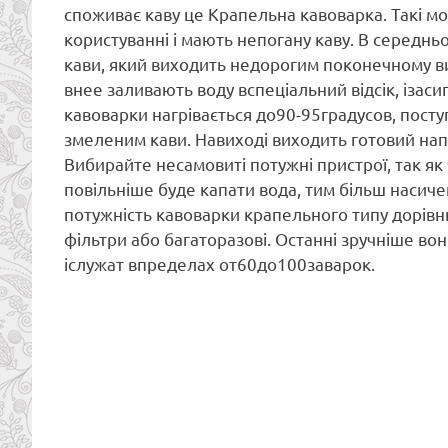
споживає каву це Крапельна кавоварка. Такі мод
користуванні і мають непогану каву. В середнь
кави, який виходить недорогим поконечному ви
внее заливають воду вспеціальний відсік, ізас
кавоварки нагрівається до90-95градусов, посту
змеленим кави. Навиході виходить готовий нап
Вибирайте несамовиті потужні пристрої, так як
повільніше буде капати вода, тим більш насич
потужність кавоварки крапельного типу дорівн
фільтри або багаторазові. Останні зручніше в
іслужат впределах от60до100заварок.