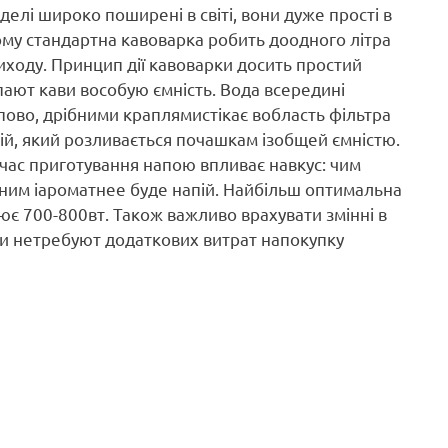
елі широко поширені в світі, вони дуже прості в
ому стандартна кавоварка робить доодного літра
ходу. Принцип дії кавоварки досить простий
ипают кави вособую ємність. Вода всередині
пово, дрібними краплямистікає вобласть фільтра
ій, який розливається почашкам ізобщей ємністю.
 час приготування напою впливає навкус: чим
еним іароматнее буде напій. Найбільш оптимальна
ює 700-800вт. Також важливо врахувати змінні в
они нетребуют додаткових витрат напокупку