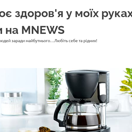
 здоров'я у моїх руках
ни на MNEWS
 людей заради майбутнього…Любіть себе та рідних!