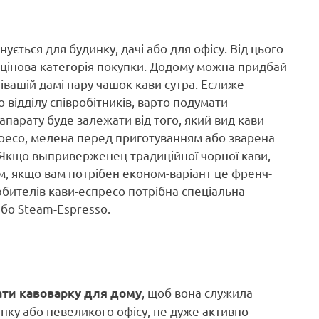
ується для будинку, дачі або для офісу. Від цього
е цінова категорія покупки. Додому можна придбай
 івашій дамі пару чашок кави сутра. Еслиже
 відділу співробітників, варто подумати
апарату буде залежати від того, який вид кави
пресо, мелена перед приготуванням або зварена
. Якщо выприверженец традиційної чорної кави,
, якщо вам потрібен економ-варіант це френч-
юбителів кави-еспресо потрібна спеціальна
бо Steam-Espresso.
, щоб вона служила
ати кавоварку для дому
нку або невеликого офісу, не дуже активно