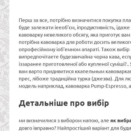
Перш за все, потрібно визначитися покупка план
буде залежати іееоб’єм, іпродуктивність, ідаж
кавоварку невеликого обсягу, яка приготує вам
потрібна кавоварка для роботи досить великого
опрофесійному іоб’емном апараті. Також вибір 
випредпочітаете будезвичайна чорна кава, ес
іззаранее приготовленої або купленої суміші?.
вам варто придивитися ккапельным кавоваркам
прес, лібоже традиційна турка (джезва). Для л
модель наприклад, кавоварка Pump-Espresso, а
Детальніше про вибір
ми визначилися з вибором напою, але
як вибр
довго івправно? Найпростіший варіант для буди