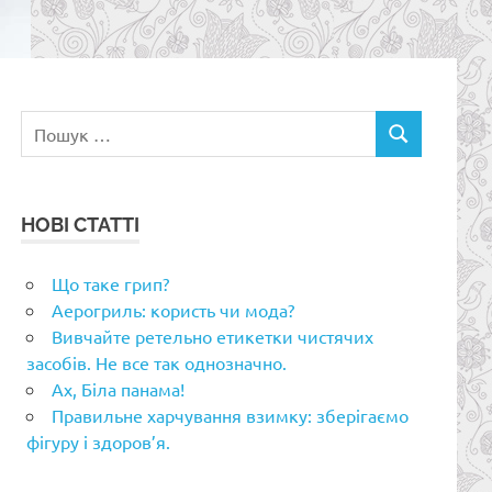
Пошук:
ПОШУК
НОВІ СТАТТІ
Що таке грип?
Аерогриль: користь чи мода?
Вивчайте ретельно етикетки чистячих
засобів. Не все так однозначно.
Ах, Біла панама!
Правильне харчування взимку: зберігаємо
фігуру і здоров’я.