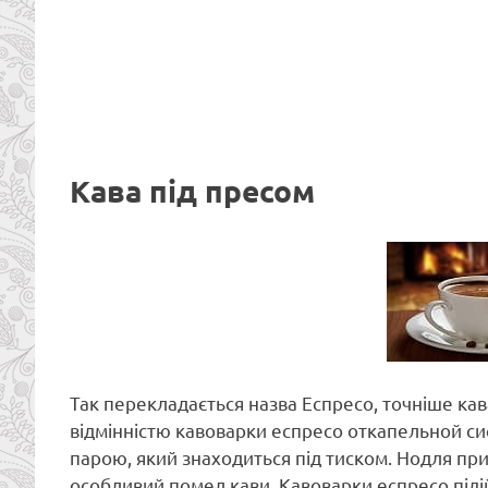
Кава під пресом
Так перекладається назва Еспресо, точніше кав
відмінністю кавоварки еспресо откапельной с
парою, який знаходиться під тиском. Нодля при
особливий помел кави. Кавоварки еспресо підій