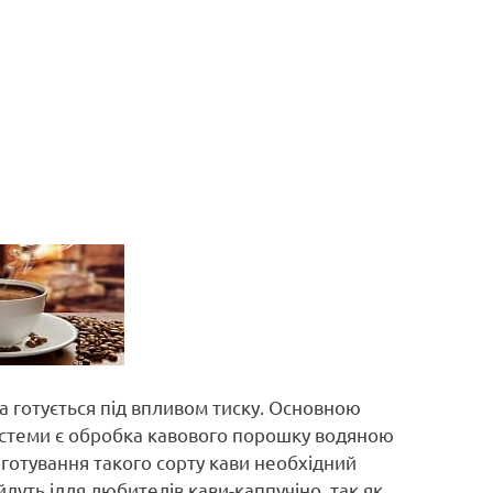
а готується під впливом тиску. Основною
истеми є обробка кавового порошку водяною
готування такого сорту кави необхідний
дуть ідля любителів кави-каппучіно, так як