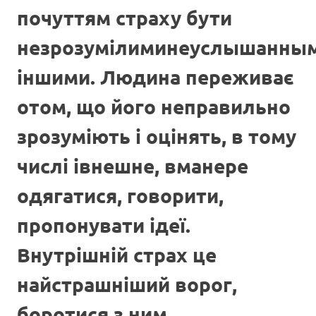
почуттям страху бути
незрозумілиминеуслышанны
іншими. Людина переживає
отом, що його неправильно
зрозуміють і оцінять, в тому
числі івнешне, вманере
одягатися, говорити,
пропонувати ідеї.
Внутрішній страх це
найстрашніший ворог,
боротися з ним