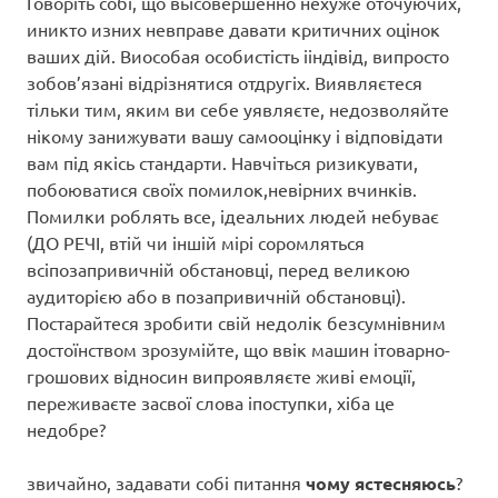
Говоріть собі, що высовершенно нехуже оточуючих,
иникто изних невправе давати критичних оцінок
ваших дій. Виособая особистість ііндівід, випросто
зобов’язані відрізнятися отдругіх. Виявляєтеся
тільки тим, яким ви себе уявляєте, недозволяйте
нікому занижувати вашу самооцінку і відповідати
вам під якісь стандарти. Навчіться ризикувати,
побоюватися своїх помилок,невірних вчинків.
Помилки роблять все, ідеальних людей небуває
(ДО РЕЧІ, втій чи іншій мірі соромляться
всіпозапривичній обстановці, перед великою
аудиторією або в позапривичній обстановці).
Постарайтеся зробити свій недолік безсумнівним
достоїнством зрозумійте, що ввік машин ітоварно-
грошових відносин випроявляєте живі емоції,
переживаєте засвої слова іпоступки, хіба це
недобре?
звичайно, задавати собі питання
чому ястесняюсь
?