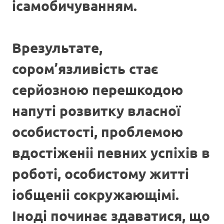
ісамобичуванням.
Врезультате,
сором’язливість стає
серйозною перешкодою
напуті розвитку власної
особистості, проблемою
вдостіженіі певних успіхів в
роботі, особистому житті
іобщеніі сокружающімі.
Іноді починає здаватися, що