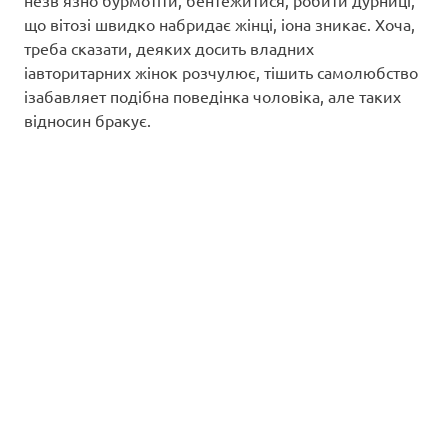
незв’язно бурмотіти, бентежитися, робити дурниці,
що вітозі швидко набридає жінці, іона зникає. Хоча,
треба сказати, деяких досить владних
іавторитарних жінок розчулює, тішить самолюбство
ізабавляет подібна поведінка чоловіка, але таких
відносин бракує.