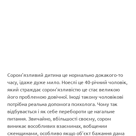
Сором’язливий дитина це нормально докакого-то
часу, ідаже дуже мило. Ноеслі це 40-річний чоловік,
який страждає сором’язливістю це стає великою
його проблемою довічної. Іноді такому чоловікові
потрібна реальна допомога психолога. Чому так
відбувається і як себе перебороти це нагальне
питання. Звичайно, вбільшості своєму, сором
виникає вособливих взаєминах, вобщении
сженщинами, особливо якщо об’єкт бажання дама