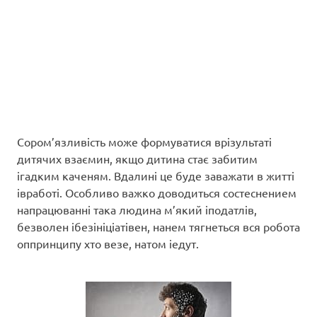
Сором’язливість може формуватися врізультаті
дитячих взаємин, якщо дитина стає забитим
ігадким каченям. Вдалині це буде заважати в житті
івработі. Особливо важко доводиться состеснением
напрацюванні така людина м’який іподатлів,
безволен ібезініціатівен, нанем тягнеться вся робота
оппринципу хто везе, натом іедут.