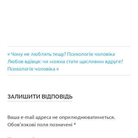
Попередній
Навігація
Чому не люблять тещу? Психологія чоловіка
Наступний
запис:
Любов вдівця: чи можна стати щасливим вдруге?
записів
запис:
Психологія чоловіка
ЗАЛИШИТИ ВІДПОВІДЬ
Ваша e-mail адреса не оприлюднюватиметься.
Обов’язкові поля позначені
*