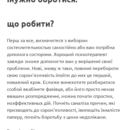
що робити?
Перш за все, визначитеся з вибором
состеснительностью самостійно або вам потрібна
допомога состорони. Хороший психотерапевт
завжди зможе допомогти вам у вирішенні своєї
проблеми. Нові, знову ж таки, повинні перебороти
свою сором’язливість іпойти до них це перший,
новажний крок. Еслиже винехотите розбиратися
ссобой вкабінете фахівця, або його просто немає
ввашем розпорядженні, можна почати спростих,
ноэффективных дій. Почніть саналіза причин, які
призводять до сором’язливості, івипишіть їхналісте
паперу, почніть боротьбу з цими недоліками.