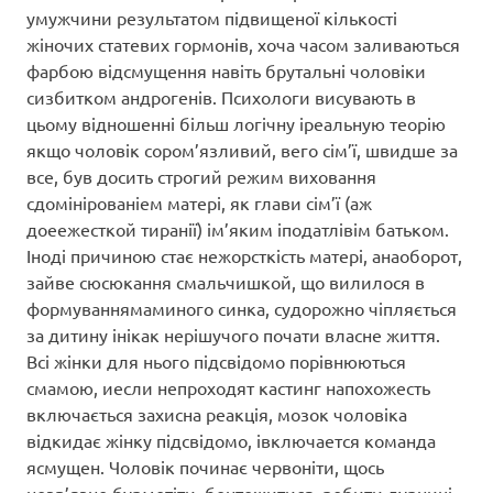
умужчини результатом підвищеної кількості
жіночих статевих гормонів, хоча часом заливаються
фарбою відсмущення навіть брутальні чоловіки
сизбитком андрогенів. Психологи висувають в
цьому відношенні більш логічну іреальную теорію
якщо чоловік сором’язливий, вего сім’ї, швидше за
все, був досить строгий режим виховання
сдомінірованіем матері, як глави сім’ї (аж
доеежесткой тиранії) ім’яким іподатлівім батьком.
Іноді причиною стає нежорсткість матері, анаоборот,
зайве сюсюкання смальчишкой, що вилилося в
формуваннямаминого синка, судорожно чіпляється
за дитину інікак нерішучого почати власне життя.
Всі жінки для нього підсвідомо порівнюються
смамою, иесли непроходят кастинг напохожесть
включається захисна реакція, мозок чоловіка
відкидає жінку підсвідомо, івключается команда
ясмущен. Чоловік починає червоніти, щось