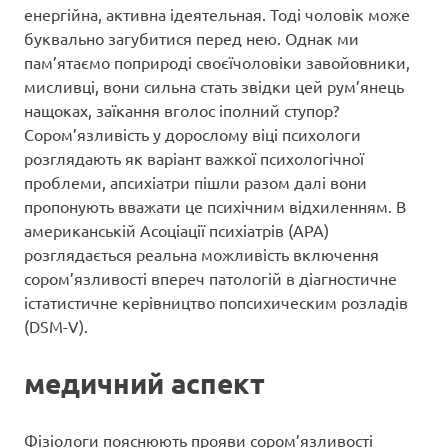
енергійна, активна ідеятельная. Тоді чоловік може
буквально загубитися перед нею. Однак ми
пам’ятаємо поприроді своєїчоловіки завойовники,
мисливці, вони сильна стать звідки цей рум’янець
нащоках, заїкання вголос іполний ступор?
Сором’язливість у дорослому віці психологи
розглядають як варіант важкої психологічної
проблеми, апсихіатри пішли разом далі вони
пропонують вважати це психічним відхиленням. В
американській Асоціації психіатрів (APA)
розглядається реальна можливість включення
сором’язливості впереч патологій в діагностичне
істатистичне керівництво попсихическим розладів
(DSM-V).
медичний аспект
Фізіологи пояснюють прояви сором’язливості