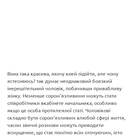
Вона така красива, яхочу кней підійти, але чому
ястесняюсь? так думає неоднаковий боязкий
інерешітельний чоловік, побачивши привабливу
жінку. Неменше сором’язливими можуть стати
співробітники вкабінете начальника, особливо
якщо це особа протилежної статі. Чоловікові
складно бути сором’язливим влюбой сфері життя,
часом звичні розмови можуть приводити
всмущение, що стає помітно всім оточуючим, іето