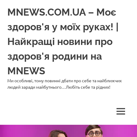
Перейти
MNEWS.COM.UA – Моє
до
вмісту
здоров'я у моїх руках! |
Найкращі новини про
здоров'я родини на
MNEWS
Ми особливі, тому повинні дбати про себе та найближчих
людей заради майбутнього…Любіть себе та рідних!
МЕНЮ