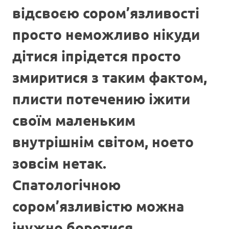
відсвоєю сором’язливості
просто неможливо нікуди
дітися іпрідется просто
змиритися з таким фактом,
плисти потечению іжити
своїм маленьким
внутрішнім світом, ноето
зовсім нетак.
Спатологічною
сором’язливістю можна
інужно боротися.