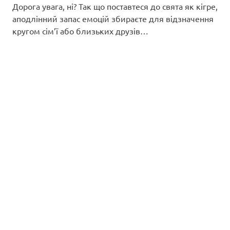
Дорога увага, ні? Так що поставтеся до свята як кігре,
аподлінний запас емоцій збираєте для відзначення
кругом сім’ї або близьких друзів…