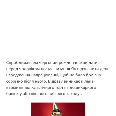
Сприближеніем черговий рожденческой дати,
перед чоловіком постає питання Як відзначити день
народження напрацюванні, щоб не було болісно
соромно після нього. Відразу виникає кілька
варіантів від класичного торта з дошикарного
банкету або цікавого виїзного заходу…