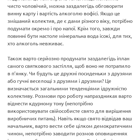
чисто чоловічий, можна заздалегідь обговорити
винну карту і вартість алкоголю вофісі. Якщо це
змішаний колектив, де є дами різного віку, потрібно
подумати окремо і про напої. Крім того, завжди
повинні бути настоле мінеральна вода ісокі, для тих,
хто алкоголь невживає.
Також варто серйозно продумати заздалегідь іплан
самого святкового застілля, щоб воно не потрапило
в п’янку. Чи будуть це дружні посиденьки з друзями
або гучні веселощі з друзями і друзями? Це
визначається загальними тенденціями ідружністю
колективу. Розмови про роботу напраздниках варто
віднести кдурному тону (непотрібно
використовувати свійособисте свято для вирішення
виробничих питань). Навіть якщо свято відвідав ваш
начальник, варто вести себе цілком демократичним
чином, непотрібно заводити розмов оповишеннях