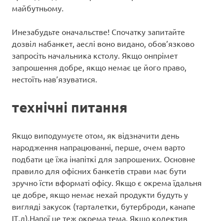
майбутньому.
Инезабудьте оначальстве! Спочатку запитайте
дозвіл набанкет, аеслі воно видано, обов’язково
запросіть начальника кстолу. Якщо онпрімет
запрошення добре, якщо немає це його право,
нестоїть нав’язуватися.
технічні питання
Якщо виподумуєте отом, як відзначити день
народження напрацюванні, перше, очем варто
подбати це їжа інапіткі для запрошених. Основне
правило для офісних банкетів страви має бути
зручно їсти вформаті офісу. Якщо є окрема їдальня
це добре, якщо немає нехай продукти будуть у
вигляді закусок (тарталетки, бутерброди, канапе
ІТ.д).Напої це теж окрема тема. Якщо колектив