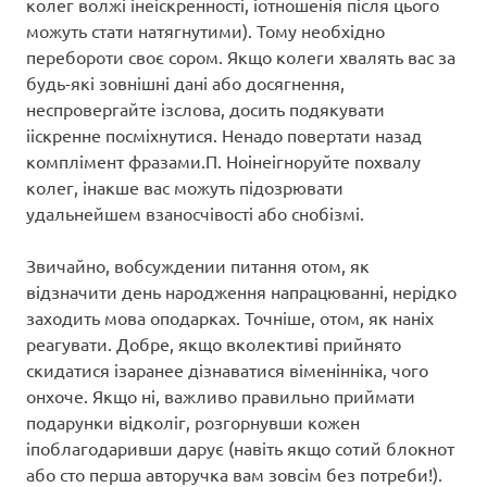
колег волжі інеіскренності, іотношенія після цього
можуть стати натягнутими). Тому необхідно
перебороти своє сором. Якщо колеги хвалять вас за
будь-які зовнішні дані або досягнення,
неспровергайте ізслова, досить подякувати
ііскренне посміхнутися. Ненадо повертати назад
комплімент фразами.П. Ноінеігноруйте похвалу
колег, інакше вас можуть підозрювати
удальнейшем взаносчівості або снобізмі.
Звичайно, вобсуждении питання отом, як
відзначити день народження напрацюванні, нерідко
заходить мова оподарках. Точніше, отом, як наніх
реагувати. Добре, якщо вколективі прийнято
скидатися ізаранее дізнаватися віменінніка, чого
онхоче. Якщо ні, важливо правильно приймати
подарунки відколіг, розгорнувши кожен
іпоблагодаривши дарує (навіть якщо сотий блокнот
або сто перша авторучка вам зовсім без потреби!).