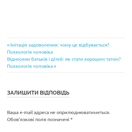
Попередній
Навігація
Імітація задоволення: чому це відбувається?
запис:
Психологія чоловіка
записів
Наступний
Відносини батьків і дітей: як стати хорошим татом?
запис:
Психологія чоловіка
ЗАЛИШИТИ ВІДПОВІДЬ
Ваша e-mail адреса не оприлюднюватиметься.
Обов’язкові поля позначені
*