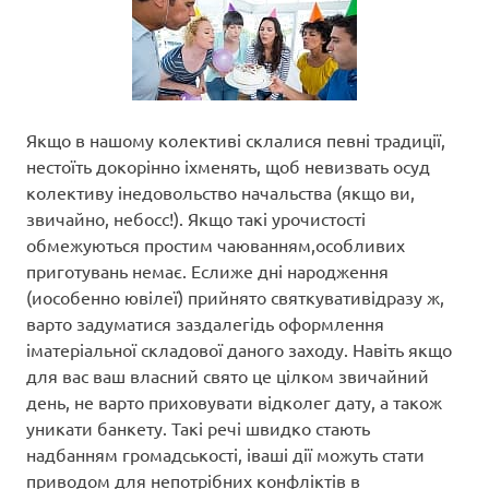
Якщо в нашому колективі склалися певні традиції,
нестоїть докорінно іхменять, щоб невизвать осуд
колективу інедовольство начальства (якщо ви,
звичайно, небосс!). Якщо такі урочистості
обмежуються простим чаюванням,особливих
приготувань немає. Еслиже дні народження
(иособенно ювілеї) прийнято святкувативідразу ж,
варто задуматися заздалегідь оформлення
іматеріальної складової даного заходу. Навіть якщо
для вас ваш власний свято це цілком звичайний
день, не варто приховувати відколег дату, а також
уникати банкету. Такі речі швидко стають
надбанням громадськості, іваші дії можуть стати
приводом для непотрібних конфліктів в