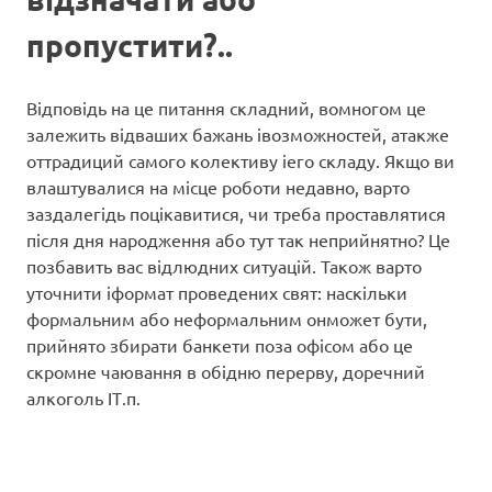
пропустити?..
Відповідь на це питання складний, вомногом це
залежить відваших бажань івозможностей, атакже
оттрадиций самого колективу іего складу. Якщо ви
влаштувалися на місце роботи недавно, варто
заздалегідь поцікавитися, чи треба проставлятися
після дня народження або тут так неприйнятно? Це
позбавить вас відлюдних ситуацій. Також варто
уточнити іформат проведених свят: наскільки
формальним або неформальним онможет бути,
прийнято збирати банкети поза офісом або це
скромне чаювання в обідню перерву, доречний
алкоголь ІТ.п.