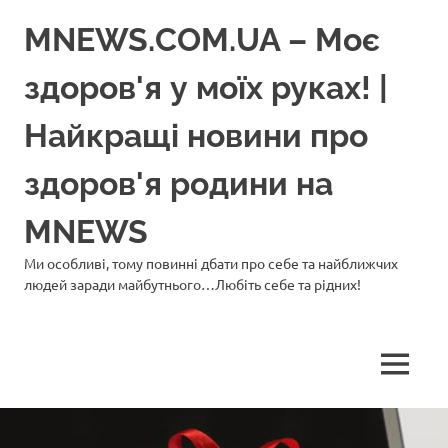
Перейти
MNEWS.COM.UA – Моє
до
вмісту
здоров'я у моїх руках! |
Найкращі новини про
здоров'я родини на
MNEWS
Ми особливі, тому повинні дбати про себе та найближчих
людей заради майбутнього…Любіть себе та рідних!
МЕНЮ