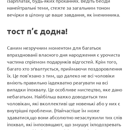
ізарплатах, будь-яких проханнях. Ведіть бесіди
нанейтральні теми, стежте за загальним тоном
вечірки в цілому це ваше завдання, як іменинника.
тост п’є додна!
Самим незручним моментом для багатьох
впразднованіі власного дня народження є урочиста
частина спріемом подарунків відгостей. Крім того,
багато хто зґвалтується, приймаючи поздоровлення
їх. Це пов’язано з тим, що далеко не всі чоловіки
вміють правильно іадекватно реагувати на всі
випадки іпохвалу. Це особливе мистецтво, яке дано
небагатьом. Найбільш важко доводиться тим
чоловікам, які вколлективі ще новенькі або у них є
внутрішні проблеми. (Найчастіше їм може
здаватися,що вони абсолютно незаслужили тих слів
іпохвал, які імпосвящают, що змушує іхподозревать