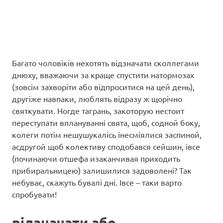
Багато чоловіків нехотять відзначати сколлегами
днюху, вважаючи за краще спустити натормозах
(зовсім захворіти або відпроситися на цей день),
другіже навпаки, люблять відразу ж щорічно
святкувати. Ногде тагрань, закоторую нестоит
переступати вплануванні свята, щоб, содной боку,
колеги потім нешушукалісь інесміялися заспиной,
асдругой щоб колективу сподобався сейшин, івсе
(починаючи отшефа изаканчивая приходить
прибиральницею) залишилися задоволені? Так
небуває, скажуть бувалі дні. Івсе – таки варто
спробувати!
відзначати або