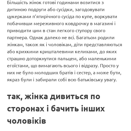
Більшість жінок готові годинами возитися з
дитиною подруги або сусідки, загодовувати
цукерками п’ятирічного сусіда по купе, воркувати
побачивши мереживного ковдрочку в магазині і
приводити цим в стан легкого ступору свого
партнера. Однак далеко не всі. Багатьом родили
жінкам, також як і чоловікам, діти представляються
або крихкими кришталевими келихами, до яких
страшно доторкнутися пальцем, або маленькими
егоїстами, що вимагають всього і відразу. Просто у
них не було молодших братів і сестер, а може бути,
якраз були і забирали собі всю батьківську увагу.
так, жінка дивиться по
сторонах і бачить інших
чоловіків