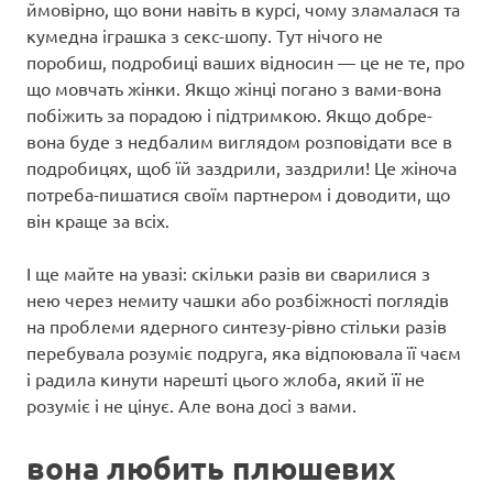
ймовірно, що вони навіть в курсі, чому зламалася та
кумедна іграшка з секс-шопу. Тут нічого не
поробиш, подробиці ваших відносин — це не те, про
що мовчать жінки. Якщо жінці погано з вами-вона
побіжить за порадою і підтримкою. Якщо добре-
вона буде з недбалим виглядом розповідати все в
подробицях, щоб їй заздрили, заздрили! Це жіноча
потреба-пишатися своїм партнером і доводити, що
він краще за всіх.
І ще майте на увазі: скільки разів ви сварилися з
нею через немиту чашки або розбіжності поглядів
на проблеми ядерного синтезу-рівно стільки разів
перебувала розуміє подруга, яка відпоювала її чаєм
і радила кинути нарешті цього жлоба, який її не
розуміє і не цінує. Але вона досі з вами.
вона любить плюшевих