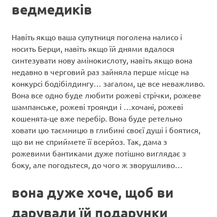
ведмедиків
Навіть якщо ваша супутниця поголена налисо і
носить Берци, навіть якщо їй днями вдалося
синтезувати нову амінокислоту, навіть якщо вона
недавно в черговий раз зайняла перше місце на
конкурсі бодібілдингу… загалом, це все неважливо.
Вона все одно буде любити рожеві стрічки, рожеве
шампанське, рожеві троянди і …хочані, рожеві
кошенята-це вже перебір. Вона буде ретельно
ховати цю таємницю в глибині своєї душі і боятися,
що ви не сприймете її всерйоз. Так, дама з
рожевими бантиками дуже потішно виглядає з
боку, але погодьтеся, до чого ж зворушливо…
вона дуже хоче, щоб ви
дарували їй подарунки