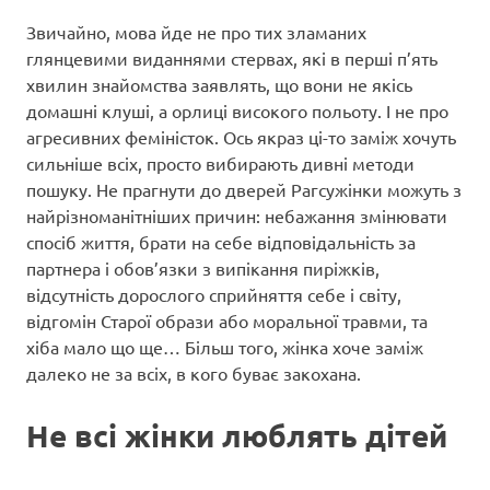
Звичайно, мова йде не про тих зламаних
глянцевими виданнями стервах, які в перші п’ять
хвилин знайомства заявлять, що вони не якісь
домашні клуші, а орлиці високого польоту. І не про
агресивних феміністок. Ось якраз ці-то заміж хочуть
сильніше всіх, просто вибирають дивні методи
пошуку. Не прагнути до дверей Рагсужінки можуть з
найрізноманітніших причин: небажання змінювати
спосіб життя, брати на себе відповідальність за
партнера і обов’язки з випікання пиріжків,
відсутність дорослого сприйняття себе і світу,
відгомін Старої образи або моральної травми, та
хіба мало що ще… Більш того, жінка хоче заміж
далеко не за всіх, в кого буває закохана.
Не всі жінки люблять дітей