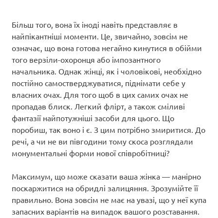
Більш того, вона їх іноді навіть представляє в
найпікантніші моменти. Це, звичайно, зовсім не
означає, що вона готова негайно кинутися в обійми
того верзіли-охоронця або імпозантного
начальника. Однак жінці, як і чоловікові, необхідно
постійно самостверджуватися, піднімати себе у
власних очах. Для того щоб в цих самих очах не
пропадав блиск. Легкий флірт, а також сміливі
фантазії найпотужніші засоби для цього. Що
поробиш, так воно і є. З цим потрібно змиритися. До
речі, а чи не ви півгодини тому скоса розглядали
монументальні форми нової співробітниці?
Максимум, що може сказати ваша жінка — манірно
поскаржитися на обридлі залицяння. Зрозумійте її
правильно. Вона зовсім не має на увазі, що у неї купа
запасних варіантів на випадок вашого розставання.