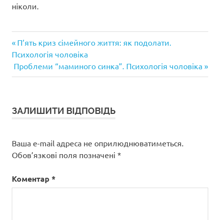
ніколи.
Попередній
Навігація
П’ять криз сімейного життя: як подолати.
запис:
Психологія чоловіка
записів
Наступний
Проблеми “маминого синка”. Психологія чоловіка
запис:
ЗАЛИШИТИ ВІДПОВІДЬ
Ваша e-mail адреса не оприлюднюватиметься.
Обов’язкові поля позначені
*
Коментар
*