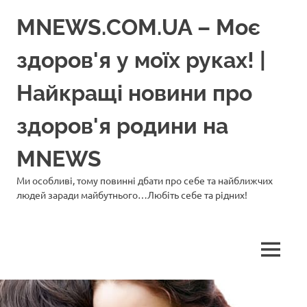
Перейти
MNEWS.COM.UA – Моє
до
вмісту
здоров'я у моїх руках! |
Найкращі новини про
здоров'я родини на
MNEWS
Ми особливі, тому повинні дбати про себе та найближчих
людей заради майбутнього…Любіть себе та рідних!
МЕНЮ