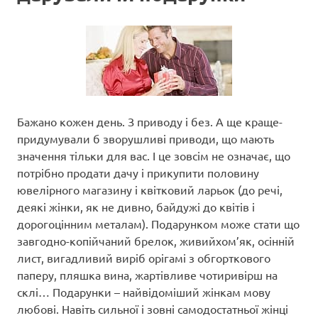
Бажано кожен день. З приводу і без. А ще краще-
придумували б зворушливі приводи, що мають
значення тільки для вас. І це зовсім не означає, що
потрібно продати дачу і прикупити половину
ювелірного магазину і квітковий ларьок (до речі,
деякі жінки, як не дивно, байдужі до квітів і
дорогоцінним металам). Подарунком може стати що
завгодно-копійчаний брелок, живийхом’як, осінній
лист, вигадливий виріб орігамі з обгорткового
паперу, пляшка вина, жартівливе чотиривірш на
склі… Подарунки – найвідоміший жінкам мову
любові. Навіть сильної і зовні самодостатньої жінці