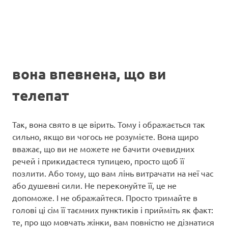
вона впевнена, що ви
телепат
Так, вона свято в це вірить. Тому і ображається так
сильно, якщо ви чогось не розумієте. Вона щиро
вважає, що ви не можете не бачити очевидних
речей і прикидаєтеся тупицею, просто щоб її
позлити. Або тому, що вам лінь витрачати на неї час
або душевні сили. Не переконуйте її, це не
допоможе. І не ображайтеся. Просто тримайте в
голові ці сім її таємних пунктиків і прийміть як факт:
те, про що мовчать жінки, вам повністю не дізнатися