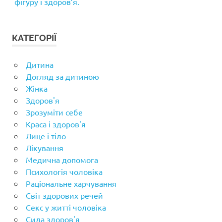
фігуру і здоров’я.
КАТЕГОРІЇ
Дитина
Догляд за дитиною
Жінка
Здоров'я
Зрозуміти себе
Краса і здоров'я
Лице і тіло
Лікування
Медична допомога
Психологія чоловіка
Раціональне харчування
Світ здорових речей
Секс у житті чоловіка
Сила здоров'я