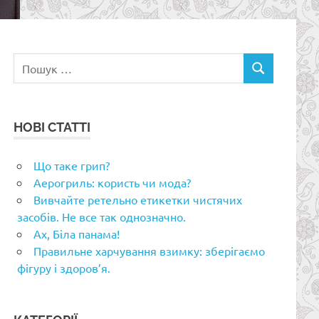
Пошук:
ПОШУК
НОВІ СТАТТІ
Що таке грип?
Аерогриль: користь чи мода?
Вивчайте ретельно етикетки чистячих
засобів. Не все так однозначно.
Ах, Біла панама!
Правильне харчування взимку: зберігаємо
фігуру і здоров’я.