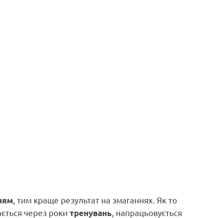
, тим краще результат на змаганнях. Як то
ням
ається через роки
, напрацьовується
тренувань