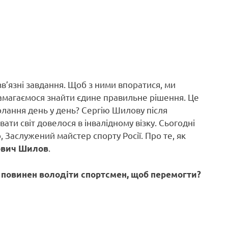
в’язні завдання. Щоб з ними впоратися, ми
намагаємося знайти єдине правильне рішення. Це
долання день у день? Сергію Шилову після
вати світ довелося в інвалідному візку. Сьогодні
 Заслужений майстер спорту Росії. Про те, як
.
ович Шилов
повинен володіти спортсмен, щоб перемогти?