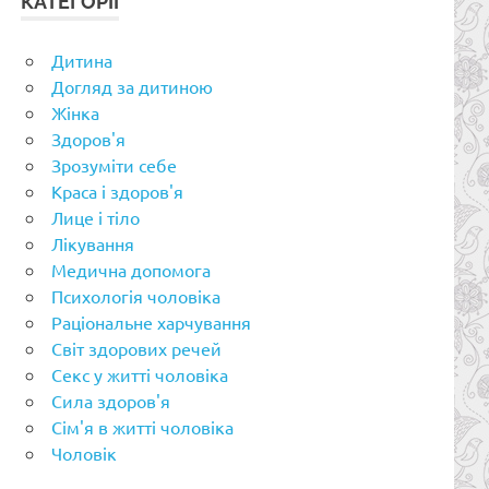
КАТЕГОРІЇ
Дитина
Догляд за дитиною
Жінка
Здоров'я
Зрозуміти себе
Краса і здоров'я
Лице і тіло
Лікування
Медична допомога
Психологія чоловіка
Раціональне харчування
Світ здорових речей
Секс у житті чоловіка
Сила здоров'я
Сім'я в житті чоловіка
Чоловік