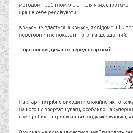
методом проб і помилок, після яких спортсмен 
краще себе реалізувати.
Комусь це вдається, а комусь, як відомо, ні. С
перегоріти і не показати того, на що здатний.
– про що ви думаєте перед стартом?
На старт потрібно виходити спокійно-як то кажу
на кого не звертати уваги, особливо на суперник
саме робив на тренуваннях, подумки уявляю, я
Важливо не розхвилюватися, знайти золоту сер