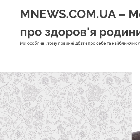
Перейти
MNEWS.COM.UA – Моє
до
вмісту
про здоров'я роди
Ми особливі, тому повинні дбати про себе та найближчих