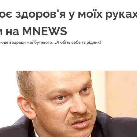
 здоров'я у моїх руках
ни на MNEWS
 людей заради майбутнього…Любіть себе та рідних!