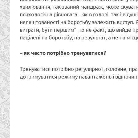
хвилювання, так званий мандраж, може скувати 
психологічна рівновага – як в голові, так і в ду
налаштованості на боротьбу залежить виступ. Я
виграти, бути першим”, то не факт, що вийде п
націлені на боротьбу, на результат, а не на місц
– як часто потрібно тренуватися?
Тренуватися потрібно регулярно і, головне, п
дотримуватися режиму навантажень і відпочин