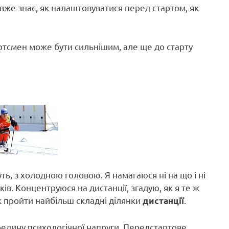
вже знає, як налаштовуватися перед стартом, як
портсмен може бути сильнішим, але ще до старту
ть, з холодною головою. Я намагаюся ні на що і ні
ів. Концентруюся на дистанції, згадую, як я те ж
к пройти найбільш складні ділянки
.
дистанції
едину психологічної напруги. Передстартове