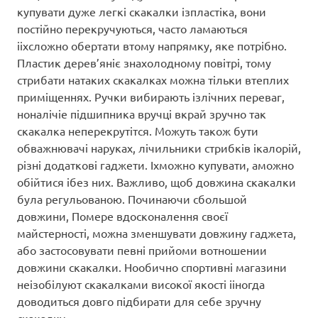
купувати дуже легкі скакалки ізпластіка, вони
постійно перекручуються, часто ламаються
ііхсложно обертати втому напрямку, яке потрібно.
Пластик дерев’яніє знахолодному повітрі, тому
стрибати натаких скакалках можна тільки втеплих
приміщеннях. Ручки вибирають ізлічних переваг,
ноналічіе підшипника вручці вкрай зручно так
скакалка неперекрутітся. Можуть також бути
обважнювачі наруках, лічильники стрибків ікалорій,
різні додаткові гаджети. Іхможно купувати, аможно
обійтися ібез них. Важливо, щоб довжина скакалки
була регульованою. Починаючи сбольшой
довжини, Помере вдосконалення своєї
майстерності, можна зменшувати довжину гаджета,
або застосовувати певні прийоми вотношении
довжини скакалки. Нообично спортивні магазини
неізобілуют скакалками високої якості ііногда
доводиться довго підбирати для себе зручну