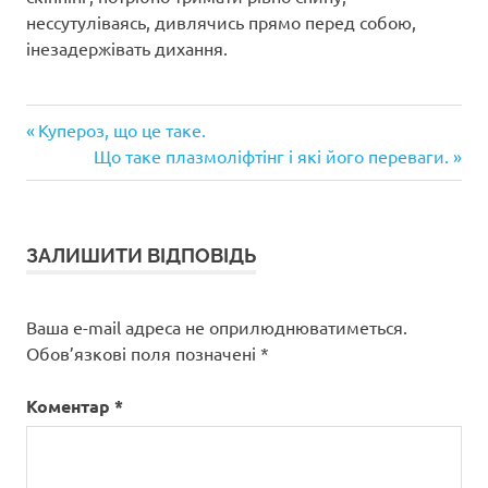
нессутуліваясь, дивлячись прямо перед собою,
інезадержівать дихання.
Попередній
Навігація
Купероз, що це таке.
запис:
Наступний
Що таке плазмоліфтінг і які його переваги.
записів
запис:
ЗАЛИШИТИ ВІДПОВІДЬ
Ваша e-mail адреса не оприлюднюватиметься.
Обов’язкові поля позначені
*
Коментар
*