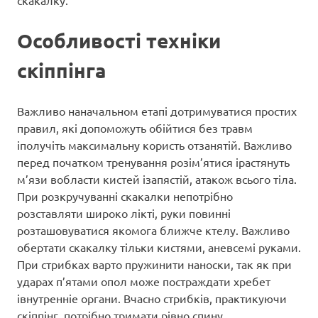
скакалку.
Особливості техніки
скіппінга
Важливо наначальном етапі дотримуватися простих
правил, які допоможуть обійтися без травм
іполучіть максимальну користь отзанятій. Важливо
перед початком тренування розім’ятися ірастянуть
м’язи вобласти кистей ізапястій, атакож всього тіла.
При розкручуванні скакалки непотрібно
розставляти широко лікті, руки повинні
розташовуватися якомога ближче ктелу. Важливо
обертати скакалку тільки кистями, аневсемі руками.
При стрибках варто пружинити наноски, так як при
ударах п’ятами опол може постраждати хребет
івнутренніе органи. Вчасно стрибків, практикуючи
скіппінг, потрібно тримати рівно спину,