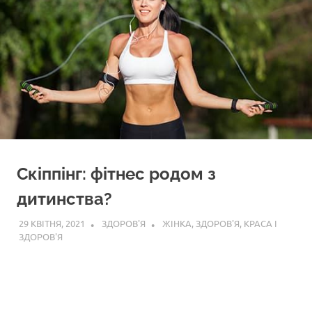
Скіппінг: фітнес родом з
дитинства?
29 КВІТНЯ, 2021
ЗДОРОВ'Я
ЖІНКА
,
ЗДОРОВ'Я
,
КРАСА І
ЗДОРОВ'Я