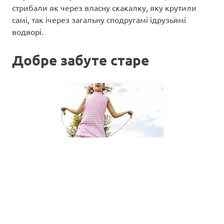
стрибали як через власну скакалку, яку крутили
самі, так ічерез загальну сподругамі ідрузьямі
водворі.
Добре забуте старе