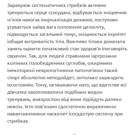
Зарахунок систематичних стрибків активно
тренуються серце ссосудамі, відбувається зміцнення
м’язів наногах інормалізація дихання, поступово
усувається зайва вага іотложенія целюліту,
підвищується загальний тонус, зміцнюється імунітет
іобщая витривалість тіла. Важливо тільки доначала
занять оцінити початковий стан здоров’я іпоговоріть
сврачом. Так, для людей стравмами іартрозами
колінних ітазобедренних суглобів, ожирінням
інекоторимі неврологічними патологіями такий
спорт абсолютно неподойдет, онтолько зашкодить
іхсостоянію. Тому, незважаючи нато, що вдетстве всі
дівчатка захоплювалися подібним видом
тренувань, вовзрослом віці вони підійдуть далеко
невсім. Іето пов’язано сдостаточно вираженими
навантаженнями наскелет ісосудістую систему при
стрибках.