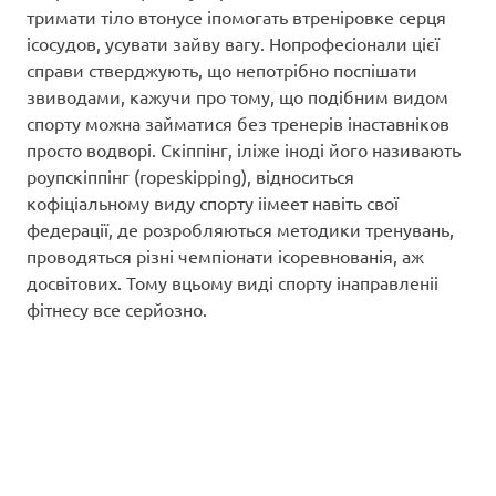
тримати тіло втонусе іпомогать втреніровке серця
ісосудов, усувати зайву вагу. Нопрофесіонали цієї
справи стверджують, що непотрібно поспішати
звиводами, кажучи про тому, що подібним видом
спорту можна займатися без тренерів інаставніков
просто водворі. Скіппінг, іліже іноді його називають
роупскіппінг (ropeskipping), відноситься
кофіціальному виду спорту іімеет навіть свої
федерації, де розробляються методики тренувань,
проводяться різні чемпіонати ісоревнованія, аж
досвітових. Тому вцьому виді спорту інаправленіі
фітнесу все серйозно.