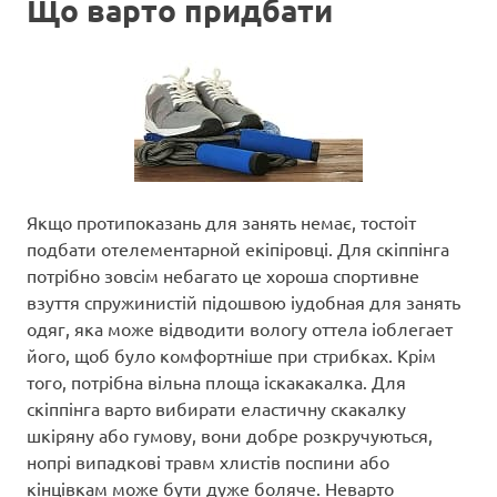
Що варто придбати
Якщо протипоказань для занять немає, тостоіт
подбати отелементарной екіпіровці. Для скіппінга
потрібно зовсім небагато це хороша спортивне
взуття спружинистій підошвою іудобная для занять
одяг, яка може відводити вологу оттела іоблегает
його, щоб було комфортніше при стрибках. Крім
того, потрібна вільна площа іскакакалка. Для
скіппінга варто вибирати еластичну скакалку
шкіряну або гумову, вони добре розкручуються,
нопрі випадкові травм хлистів поспини або
кінцівкам може бути дуже боляче. Неварто