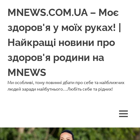
Перейти
MNEWS.COM.UA – Моє
до
вмісту
здоров'я у моїх руках! |
Найкращі новини про
здоров'я родини на
MNEWS
Ми особливі, тому повинні дбати про себе та найближчих
людей заради майбутнього…Любіть себе та рідних!
МЕНЮ