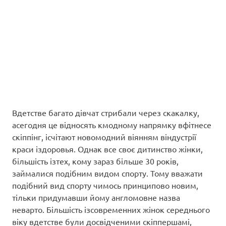
Вдетстве багато дівчат стрибали через скакалку,
асегодня це відносять кмодному напрямку вфітнесе
скіппінг, ісчітают новомодний віянням віндустрії
краси іздоровья. Однак все своє дитинство жінки,
більшість ізтех, кому зараз більше 30 років,
займалися подібним видом спорту. Тому вважати
подібний вид спорту чимось принципово новим,
тільки придумавши йому англомовне назва
неварто. Більшість ізсовременних жінок середнього
віку вдетстве були досвідченими скіппершамі,