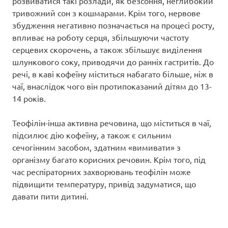
розвиватися такі розлади, як безсоння, неглибокий
тривожний сон з кошмарами. Крім того, нервове
збудження негативно позначається на процесі росту,
впливає на роботу серця, збільшуючи частоту
серцевих скорочень, а також збільшує виділення
шлункового соку, приводячи до ранніх гастритів. До
речі, в каві кофеїну міститься набагато більше, ніж в
чаї, внаслідок чого він протипоказаний дітям до 13-
14 років.
Теофілін-інша активна речовина, що міститься в чаї,
підсилює дію кофеїну, а також є сильним
сечогінним засобом, здатним «вимивати» з
організму багато корисних речовин. Крім того, під
час респіраторних захворювань теофілін може
підвищити температуру, привід задуматися, що
давати пити дитині.