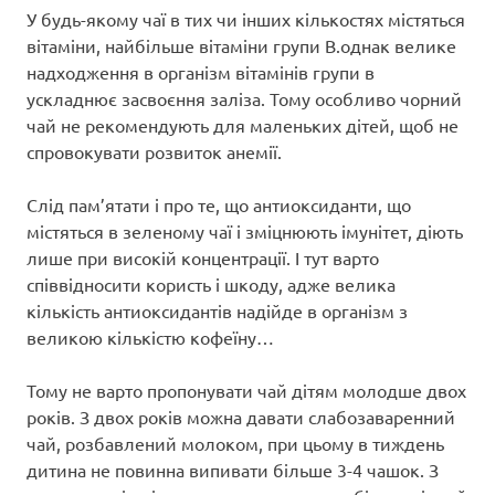
У будь-якому чаї в тих чи інших кількостях містяться
вітаміни, найбільше вітаміни групи В.однак велике
надходження в організм вітамінів групи в
ускладнює засвоєння заліза. Тому особливо чорний
чай не рекомендують для маленьких дітей, щоб не
спровокувати розвиток анемії.
Слід пам’ятати і про те, що антиоксиданти, що
містяться в зеленому чаї і зміцнюють імунітет, діють
лише при високій концентрації. І тут варто
співвідносити користь і шкоду, адже велика
кількість антиоксидантів надійде в організм з
великою кількістю кофеїну…
Тому не варто пропонувати чай дітям молодше двох
років. З двох років можна давати слабозаваренний
чай, розбавлений молоком, при цьому в тиждень
дитина не повинна випивати більше 3-4 чашок. З