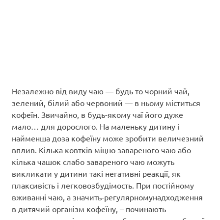
Незалежно від виду чаю — будь то чорний чай,
зелений, білий або червоний — в ньому міститься
кофеїн. Звичайно, в будь-якому чаї його дуже
мало… для дорослого. На маленьку дитину і
найменша доза кофеїну може зробити величезний
вплив. Кілька ковтків міцно завареного чаю або
кілька чашок слабо завареного чаю можуть
викликати у дитини такі негативні реакції, як
плаксивість і легковозбудімость. При постійному
вживанні чаю, а значить-регулярномунадходження
в дитячий організм кофеїну, – починають