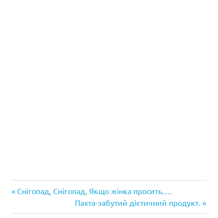
Попередній
Навігація
Снігопад, Снігопад, Якщо жінка просить….
запис:
Наступний
Пахта-забутий дієтичний продукт.
записів
запис: