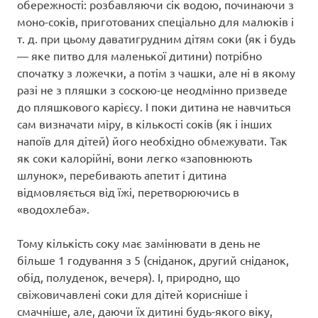
обережності: розбавляючи сік водою, починаючи з
моно-соків, приготованих спеціально для малюків і
т. д. при цьому даватигрудним дітям соки (як і будь
— яке питво для маленької дитини) потрібно
спочатку з ложечки, а потім з чашки, але ні в якому
разі не з пляшки з соскою-це неодмінно призведе
до пляшкового карієсу. І поки дитина не навчиться
сам визначати міру, в кількості соків (як і інших
напоїв для дітей) його необхідно обмежувати. Так
як соки калорійні, вони легко «заповнюють
шлунок», перебивають апетит і дитина
відмовляється від їжі, перетворюючись в
«водохлеба».
Тому кількість соку має замінювати в день не
більше 1 годування з 5 (сніданок, другий сніданок,
обід, полуденок, вечеря). І, природно, що
свіжовичавлені соки для дітей корисніше і
смачніше, але, даючи їх дитині будь-якого віку,