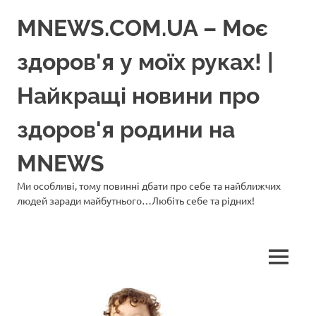
Перейти
MNEWS.COM.UA – Моє
до
вмісту
здоров'я у моїх руках! |
Найкращі новини про
здоров'я родини на
MNEWS
Ми особливі, тому повинні дбати про себе та найближчих
людей заради майбутнього…Любіть себе та рідних!
МЕНЮ