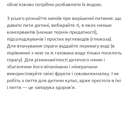
обов’язково потрібно розбавляти їх водою.
З усього розмаїття напоїв при вирішенні питання: що
давати пити дитині, вибирайте ті, в яких менше
консервантів (менше термін придатності),
підсолоджувачів і простих вуглеводів (глюкоза).
Для втамування спраги віддайте перевагу воді (в
порівнянні з нею та ж газована вода тільки посилить
спрагу). Для різноманітності дитячого меню і
збагачення його вітамінами і мінералами
використовуйте свіжі фрукти і соковижималку. І не
робіть з пиття для дитини культ, адже простота в їжі
і пиття — це запорука здоров’я.