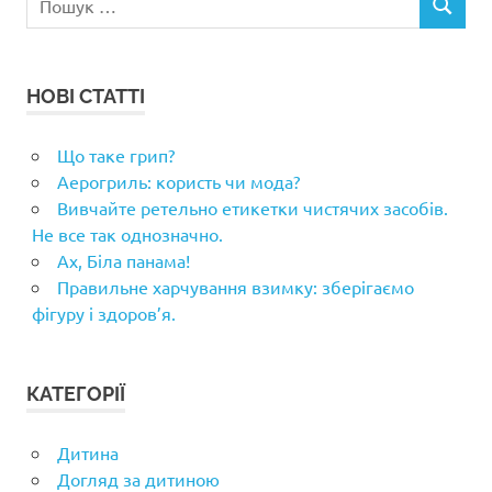
ПОШУК
НОВІ СТАТТІ
Що таке грип?
Аерогриль: користь чи мода?
Вивчайте ретельно етикетки чистячих засобів.
Не все так однозначно.
Ах, Біла панама!
Правильне харчування взимку: зберігаємо
фігуру і здоров’я.
КАТЕГОРІЇ
Дитина
Догляд за дитиною